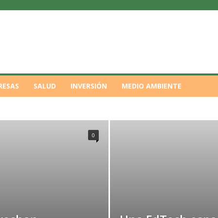
RESAS
SALUD
INVERSIÓN
MEDIO AMBIENTE
DESTACADO
ECONOMÍA
EDUCACIÓN
MPLEO
EMPRESA
EMPRESAS
EVENTOS
INVERSIÓN
SALUD
SEGURIDAD
SELECCIÓN ECONÓMICA
SUCESOS
0