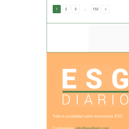
...
1
2
3
153
Toda la actualidad sobre Inversiones ESG
Contáctanos:
info@esgdiario.com