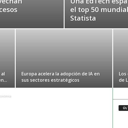
vechan
Una EdTech espa
cesos
el top 50 mundial
Statista
 al
Europa acelera la adopción de IA en
Los 
n...
sus sectores estratégicos
de L
Económica
ÚL