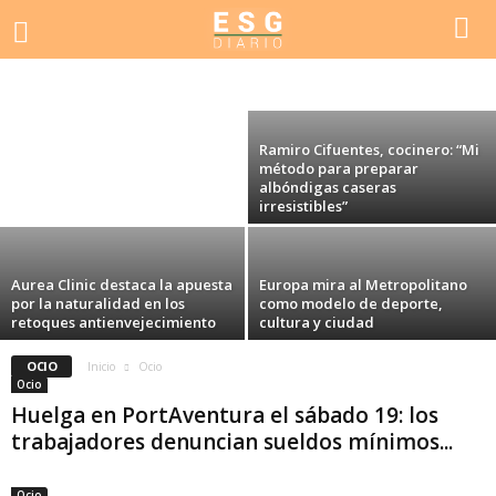
Homenaje a Enrique El Clavero en una
emotiva segunda jornada de la XLVI Noche
El Puerto vuelve a premiar la
Flamenca Ecijana
tauromaquia en la II edición de
ACTUALIDAD
CULTURA
DEPORTES
DESTACADO
ECONOMÍA
Toros en El Puerto
EDUCACIÓN
EDUCACIÓN, DEPORTE
EL TIEMPO
EMPLEO
EMPRESA
EMPRESAS
EVENTOS
INVERSIÓN
MEDIO AMBIENTE
OCIO
POLÍTICA
SALUD
SEGURIDAD
SELECCIÓN ECONÓMICA
SUCESOS
Ramiro Cifuentes, cocinero: “Mi
método para preparar
albóndigas caseras
irresistibles”
Aurea Clinic destaca la apuesta
Europa mira al Metropolitano
por la naturalidad en los
como modelo de deporte,
retoques antienvejecimiento
cultura y ciudad
OCIO
Inicio
Ocio
Ocio
Huelga en PortAventura el sábado 19: los
trabajadores denuncian sueldos mínimos...
Ocio