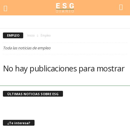
ACTUALIDAD
CULTURA
DEPORTES
DESTACADO
ECONOMÍA
EDUCACIÓN
EDUCACIÓN, DEPORTE
EL TIEMPO
EMPLEO
EMPRESA
EMPRESAS
EVENTOS
INVERSIÓN
MEDIO AMBIENTE
OCIO
POLÍTICA
SALUD
SEGURIDAD
SELECCIÓN ECONÓMICA
SUCESOS
EMPLEO
Inicio
Empleo
Toda las noticias de empleo
No hay publicaciones para mostrar
ÚLTIMAS NOTICIAS SOBRE ESG
¿Te interesa?