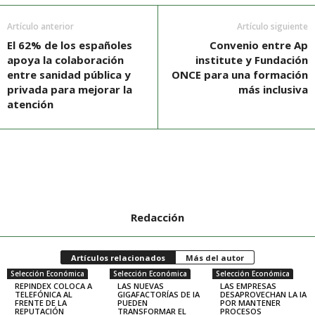
Artículo anterior
Artículo siguiente
El 62% de los españoles
Convenio entre Ap
apoya la colaboración
institute y Fundación
entre sanidad pública y
ONCE para una formación
privada para mejorar la
más inclusiva
atención
Redacción
Artículos relacionados
Más del autor
Selección Económica
Selección Económica
Selección Económica
REPINDEX COLOCA A
LAS NUEVAS
LAS EMPRESAS
TELEFÓNICA AL
GIGAFACTORÍAS DE IA
DESAPROVECHAN LA IA
FRENTE DE LA
PUEDEN
POR MANTENER
REPUTACIÓN
TRANSFORMAR EL
PROCESOS