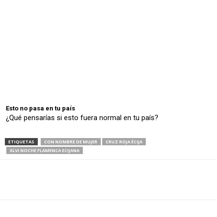
Esto no pasa en tu país
¿Qué pensarías si esto fuera normal en tu país?
ETIQUETAS
CON NOMBRE DE MUJER
CRUZ ROJA ÉCIJA
XLVI NOCHE FLAMENCA ECIJANA