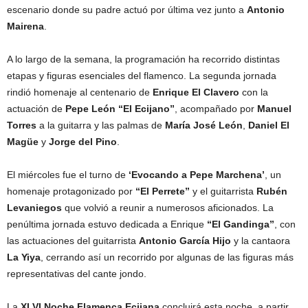
escenario donde su padre actuó por última vez junto a
Antonio
Mairena
.
A lo largo de la semana, la programación ha recorrido distintas
etapas y figuras esenciales del flamenco. La segunda jornada
rindió homenaje al centenario de
Enrique El Clavero
con la
actuación de
Pepe León “El Ecijano”
, acompañado por
Manuel
Torres
a la guitarra y las palmas de
María José León
,
Daniel El
Magüe
y
Jorge del Pino
.
El miércoles fue el turno de
‘Evocando a Pepe Marchena’
, un
homenaje protagonizado por
“El Perrete”
y el guitarrista
Rubén
Levaniegos
que volvió a reunir a numerosos aficionados. La
penúltima jornada estuvo dedicada a Enrique
“El Gandinga”
, con
las actuaciones del guitarrista
Antonio García Hijo
y la cantaora
La Yiya
, cerrando así un recorrido por algunas de las figuras más
representativas del cante jondo.
La
XLVI Noche Flamenca Ecijana
concluirá esta noche, a partir