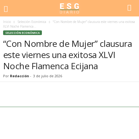
Inicio
Selección Económica
“Con Nombre de Mujer” clausura este viernes una exitosa
XLVI Noche Flamenca...
SELECCIÓN ECONÓMICA
“Con Nombre de Mujer” clausura
este viernes una exitosa XLVI
Noche Flamenca Ecijana
Por
Redacción
-
3 de julio de 2026