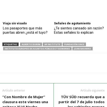
Viaja sin visado
Señales de agotamiento
Los pasaportes que más
¿Te sientes cansado sin razón?
puertas abren ¿está el tuyo?
Estas señales lo explican
ETIQUETAS
ALBERTO DURÁN
AP INSTITUTE
FUNDACIÓN ONCE
INSTITUTO EUROPEO DE ASUNTOS PÚBLICOS Y GOBIERNO
JOAN NAVARRO
Artículo anterior
Artículo siguiente
“Con Nombre de Mujer”
TÜV SÜD recuerda que a
clausura este viernes una
partir del 7 de julio todos
exitosa XLVI Noche
los vehículos nuevos