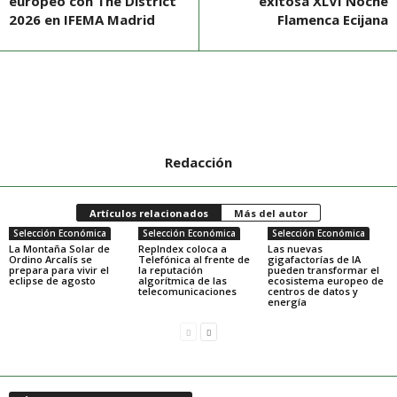
europeo con The District
exitosa XLVI Noche
2026 en IFEMA Madrid
Flamenca Ecijana
Redacción
Artículos relacionados
Más del autor
Selección Económica
Selección Económica
Selección Económica
La Montaña Solar de
RepIndex coloca a
Las nuevas
Ordino Arcalís se
Telefónica al frente de
gigafactorías de IA
prepara para vivir el
la reputación
pueden transformar el
eclipse de agosto
algorítmica de las
ecosistema europeo de
telecomunicaciones
centros de datos y
energía