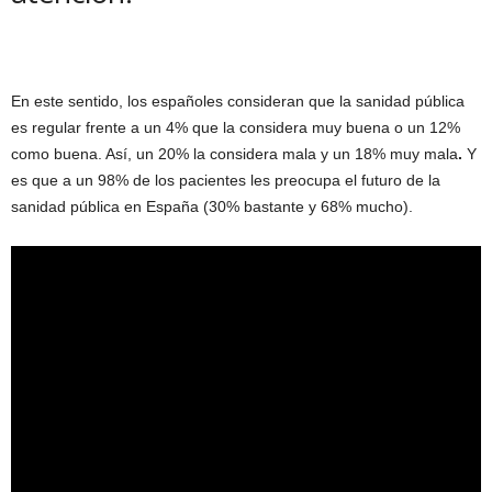
En este sentido, los españoles consideran que la sanidad pública
es regular frente a un 4% que la considera muy buena o un 12%
como buena. Así, un 20% la considera mala y un 18% muy mala
.
Y
es que a un 98% de los pacientes les preocupa el futuro de la
sanidad pública en España (30% bastante y 68% mucho).