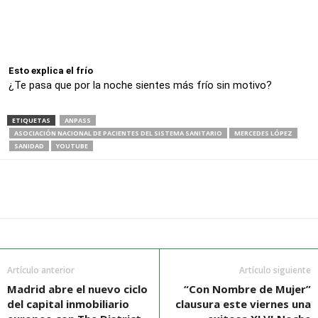
Esto explica el frío
¿Te pasa que por la noche sientes más frío sin motivo?
ETIQUETAS
ANPASS
ASOCIACIÓN NACIONAL DE PACIENTES DEL SISTEMA SANITARIO
MERCEDES LÓPEZ
SANIDAD
YOUTUBE
Artículo anterior
Artículo siguiente
Madrid abre el nuevo ciclo
“Con Nombre de Mujer”
del capital inmobiliario
clausura este viernes una