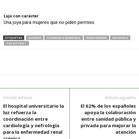
Lujo con carácter
Una joya para mujeres que no piden permiso
ETIQUETAS
ASPRIMA
CUSHMAN & WAKEFIELD
IFEMA MADRID
ROCKFIELD
THE DISTRICT
Artículo anterior
Artículo siguiente
El hospital universitario la
El 62% de los españoles
luz refuerza la
apoya la colaboración
coordinación entre
entre sanidad pública y
cardiología y nefrología
privada para mejorar la
para la enfermedad renal
atención
crónica