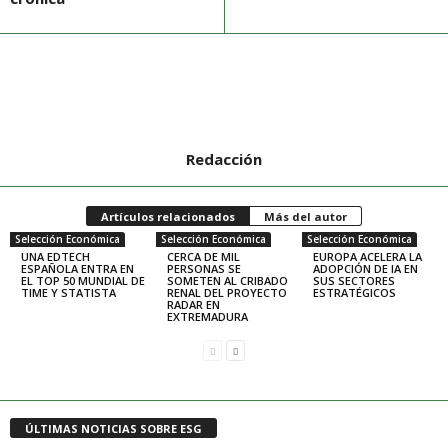
Redacción
Artículos relacionados
Más del autor
Selección Económica
Selección Económica
Selección Económica
UNA EDTECH
CERCA DE MIL
EUROPA ACELERA LA
ESPAÑOLA ENTRA EN
PERSONAS SE
ADOPCIÓN DE IA EN
EL TOP 50 MUNDIAL DE
SOMETEN AL CRIBADO
SUS SECTORES
TIME Y STATISTA
RENAL DEL PROYECTO
ESTRATÉGICOS
RADAR EN
EXTREMADURA
ÚLTIMAS NOTICIAS SOBRE ESG