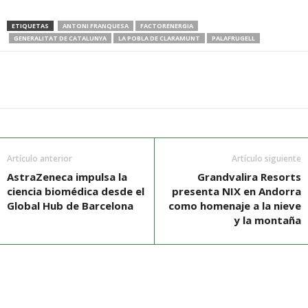
ETIQUETAS
ANTONI FRANQUESA
FACTORENERGIA
GENERALITAT DE CATALUNYA
LA POBLA DE CLARAMUNT
PALAFRUGELL
Artículo anterior
Artículo siguiente
AstraZeneca impulsa la
Grandvalira Resorts
ciencia biomédica desde el
presenta NIX en Andorra
Global Hub de Barcelona
como homenaje a la nieve
y la montaña