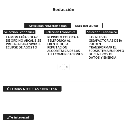
Redacción
Artículos relacionados
Más del autor
Selección Económica
Selección Económica
Selección Económica
LA MONTAÑA SOLAR
REPINDEX COLOCA A
LAS NUEVAS
DE ORDINO ARCALÍS SE
TELEFÓNICA AL
GIGAFACTORÍAS DE IA
PREPARA PARA VIVIR EL
FRENTE DE LA
PUEDEN
ECLIPSE DE AGOSTO
REPUTACIÓN
TRANSFORMAR EL
ALGORÍTMICA DE LAS
ECOSISTEMA EUROPEO
TELECOMUNICACIONES
DE CENTROS DE
DATOS Y ENERGÍA
ÚLTIMAS NOTICIAS SOBRE ESG
¿Te interesa?