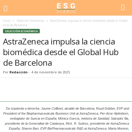
Inicio
Selección Económica
AstraZeneca impulsa la ciencia biomédica desde el Global
Hub de Barcelona
SELECCIÓN ECONÓMICA
AstraZeneca impulsa la ciencia
biomédica desde el Global Hub
de Barcelona
Por
Redacción
-
4 de noviembre de 2025
De izquierda a derecha: Jaume Collboni, alcalde de Barcelona; Ruud Dobber, EVP and
President of the Biopharmaceuticals Business Unit at AstraZeneca; Per-Arne Hjelmborn,
embajador de Suecia en España; Mónica García, ministra de Sanidad; Salvador Illa,
presidente de la Generalitat de Catalunya, Rick. R. Suárez, presidente de AstraZeneca
España; Sharon Barr, EVP BioPharmaceuticals R&D at AstraZeneca; Marta Moreno,