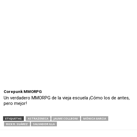
Corepunk MMORPG
Un verdadero MMORPG de la vieja escuela ¡Cómo los de antes,
pero mejor!
ETIQUETAS
ASTRAZENECA
JAUME COLLBONI
MÓNICA GARCIA
RICK R. SUÁREZ
SALVADOR ILLA