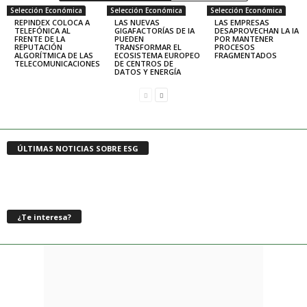
Selección Económica
Selección Económica
Selección Económica
REPINDEX COLOCA A
LAS NUEVAS
LAS EMPRESAS
TELEFÓNICA AL
GIGAFACTORÍAS DE IA
DESAPROVECHAN LA IA
FRENTE DE LA
PUEDEN
POR MANTENER
REPUTACIÓN
TRANSFORMAR EL
PROCESOS
ALGORÍTMICA DE LAS
ECOSISTEMA EUROPEO
FRAGMENTADOS
TELECOMUNICACIONES
DE CENTROS DE
DATOS Y ENERGÍA
ÚLTIMAS NOTICIAS SOBRE ESG
¿Te interesa?