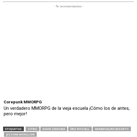
- Te recomendamos -
Corepunk MMORPG
Un verdadero MMORPG de la vieja escuela ¡Cómo los de antes,
pero mejor!
ETIQUETAS
CITRIC
DAVID LEDESMA
ÈRIC ROSSELL
GRANDVALIRA RESORTS
JESSONE MORILLON