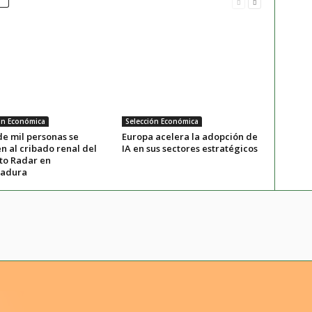
ón Económica
Selección Económica
de mil personas se
Europa acelera la adopción de
n al cribado renal del
IA en sus sectores estratégicos
to Radar en
madura