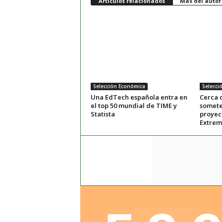
Artículos relacionados
Más del autor
Selección Económica
Selecci
Una EdTech española entra en
Cerca 
el top 50 mundial de TIME y
somete
Statista
proyec
Extre