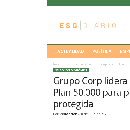
E
S
G
D
i
a
r
ACTUALIDAD
POLÍTICA
EMP
i
o
Inicio
Selección Económica
Grupo Corp lidera dos 
SELECCIÓN ECONÓMICA
Grupo Corp lidera 
Plan 50.000 para 
protegida
Por
Redacción
-
8 de julio de 2026