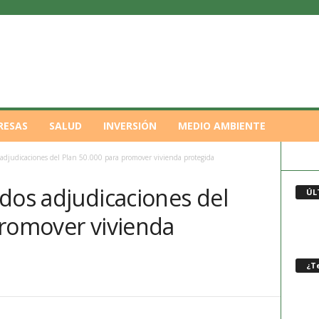
RESAS
SALUD
INVERSIÓN
MEDIO AMBIENTE
adjudicaciones del Plan 50.000 para promover vivienda protegida
dos adjudicaciones del
ÚL
promover vivienda
¿Te