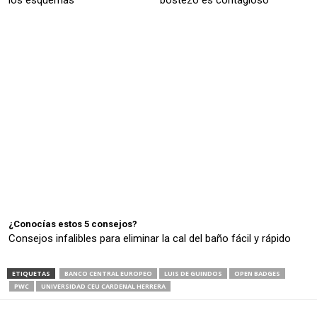
los esquemas
bostezo es contagioso
¿Conocías estos 5 consejos?
Consejos infalibles para eliminar la cal del baño fácil y rápido
ETIQUETAS
BANCO CENTRAL EUROPEO
LUIS DE GUINDOS
OPEN BADGES
PWC
UNIVERSIDAD CEU CARDENAL HERRERA