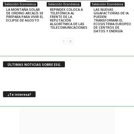
Selección Económica
Selección Económica
Selección Económica
LA MONTAÑA SOLAR
REPINDEX COLOCA A
LAS NUEVAS
DE ORDINO ARCALÍS SE
TELEFÓNICA AL
GIGAFACTORÍAS DE IA
PREPARA PARA VIVIR EL
FRENTE DE LA
PUEDEN
ECLIPSE DE AGOSTO
REPUTACIÓN
TRANSFORMAR EL
ALGORÍTMICA DE LAS
ECOSISTEMA EUROPEO
TELECOMUNICACIONES
DE CENTROS DE
DATOS Y ENERGÍA
ÚLTIMAS NOTICIAS SOBRE ESG
¿Te interesa?