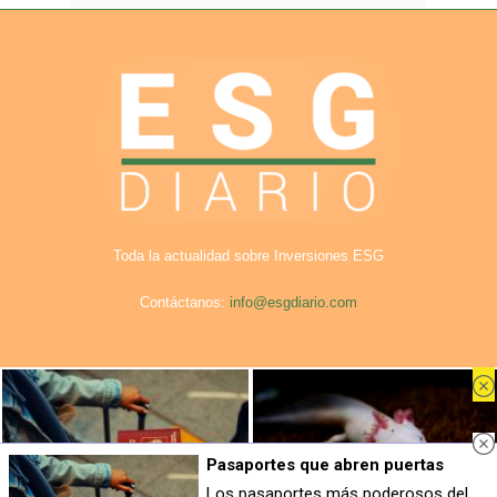
Toda la actualidad sobre Inversiones ESG
Contáctanos:
info@esgdiario.com
Aviso Legal
Privacidad
Cookies
Publicidad en ESG Diario
Nosotros
Pasaportes que abren puertas
© COPYRIGHT. Todos los derechos reservados ESG DIario.
Los pasaportes más poderosos del