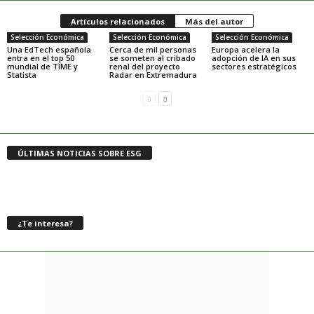
Artículos relacionados
Más del autor
Selección Económica
Selección Económica
Selección Económica
Una EdTech española
Cerca de mil personas
Europa acelera la
entra en el top 50
se someten al cribado
adopción de IA en sus
mundial de TIME y
renal del proyecto
sectores estratégicos
Statista
Radar en Extremadura
ÚLTIMAS NOTICIAS SOBRE ESG
¿Te interesa?