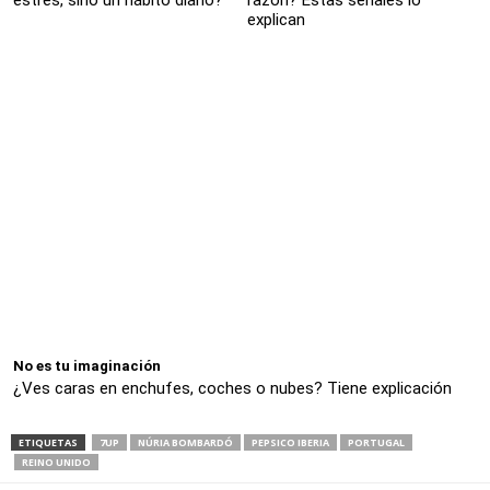
estrés, sino un hábito diario?
razón? Estas señales lo
explican
No es tu imaginación
¿Ves caras en enchufes, coches o nubes? Tiene explicación
ETIQUETAS
7UP
NÚRIA BOMBARDÓ
PEPSICO IBERIA
PORTUGAL
REINO UNIDO