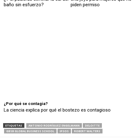
baño sin esfuerzo?
piden permiso
¿Por qué se contagia?
La ciencia explica por qué el bostezo es contagioso
ETIQUETAS
ANTONIO RODRÍGUEZ ENGELMANN
DELOITTE
GBSB GLOBAL BUSINESS SCHOOL
IPSOS
ROBERT WALTERS