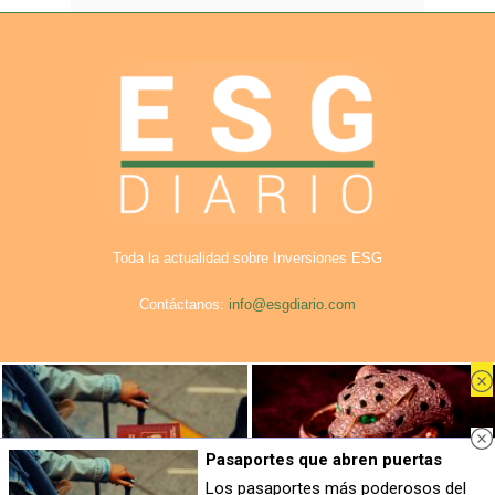
Toda la actualidad sobre Inversiones ESG
Contáctanos:
info@esgdiario.com
Aviso Legal
Privacidad
Cookies
Publicidad en ESG Diario
Nosotros
Pasaportes que abren puertas
© COPYRIGHT. Todos los derechos reservados ESG DIario.
Los pasaportes más poderosos del