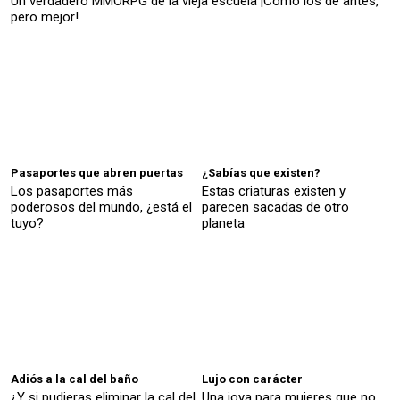
Un verdadero MMORPG de la vieja escuela ¡Cómo los de antes,
pero mejor!
Pasaportes que abren puertas
¿Sabías que existen?
Los pasaportes más
Estas criaturas existen y
poderosos del mundo, ¿está el
parecen sacadas de otro
tuyo?
planeta
Adiós a la cal del baño
Lujo con carácter
¿Y si pudieras eliminar la cal del
Una joya para mujeres que no