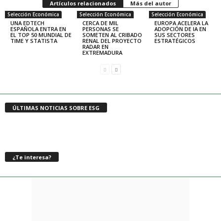
Artículos relacionados
Más del autor
Selección Económica
Selección Económica
Selección Económica
UNA EDTECH
CERCA DE MIL
EUROPA ACELERA LA
ESPAÑOLA ENTRA EN
PERSONAS SE
ADOPCIÓN DE IA EN
EL TOP 50 MUNDIAL DE
SOMETEN AL CRIBADO
SUS SECTORES
TIME Y STATISTA
RENAL DEL PROYECTO
ESTRATÉGICOS
RADAR EN
EXTREMADURA
ÚLTIMAS NOTICIAS SOBRE ESG
¿Te interesa?