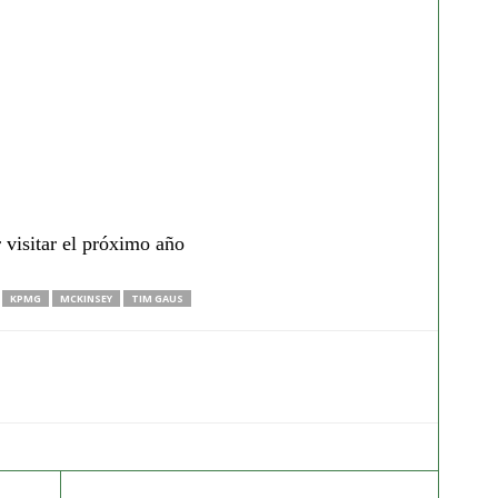
 visitar el próximo año
KPMG
MCKINSEY
TIM GAUS