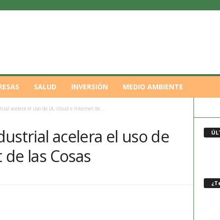
RESAS
SALUD
INVERSIÓN
MEDIO AMBIENTE
rial acelera el uso de IA, cloud e Internet de...
dustrial acelera el uso de
ÚL
t de las Cosas
¿Te