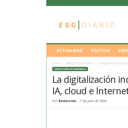
E
S
G
D
i
a
r
ACTUALIDAD
POLÍTICA
EMP
i
o
Inicio
Selección Económica
La digitalización indust
SELECCIÓN ECONÓMICA
La digitalización in
IA, cloud e Interne
Por
Redacción
-
1 de julio de 2026