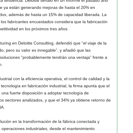
sta tendencia. Deloitte señaló en un informe el pasado año
gente ya están generando mejoras de hasta el 20% en
ados, además de hasta un 15% de capacidad liberada. La
los fabricantes encuestados considera que la fabricación
petitividad en los próximos tres años.
ing en Deloitte Consulting, defendió que “el viaje de la
do, pero su valor es innegable”, y añadió que las
soluciones “probablemente tendrán una ventaja” frente a
n.
strial con la eficiencia operativa, el control de calidad y la
tecnología en fabricación industrial, la firma apunta que el
una fuerte disposición a adoptar tecnología de
los sectores analizados, y que el 34% ya obtiene retorno de
IA.
ución en la transformación de la fábrica conectada y
s operaciones industriales, desde el mantenimiento