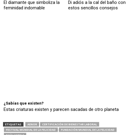
El diamante que simboliza la
Di adiós a la cal del baño con
feminidad indomable
estos sencillos consejos
¿Sabías que existen?
Estas criaturas existen y parecen sacadas de otro planeta
ETIQUETAS
AENOR
CERTIFICACIÓN DE BIENESTAR LABORAL
FESTIVAL MUNDIAL DE LA FELICIDAD
FUNDACIÓN MUNDIAL DE LA FELICIDAD