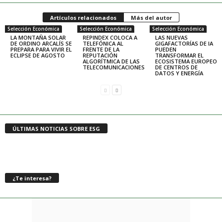
Artículos relacionados
Más del autor
Selección Económica
Selección Económica
Selección Económica
LA MONTAÑA SOLAR
REPINDEX COLOCA A
LAS NUEVAS
DE ORDINO ARCALÍS SE
TELEFÓNICA AL
GIGAFACTORÍAS DE IA
PREPARA PARA VIVIR EL
FRENTE DE LA
PUEDEN
ECLIPSE DE AGOSTO
REPUTACIÓN
TRANSFORMAR EL
ALGORÍTMICA DE LAS
ECOSISTEMA EUROPEO
TELECOMUNICACIONES
DE CENTROS DE
DATOS Y ENERGÍA
ÚLTIMAS NOTICIAS SOBRE ESG
¿Te interesa?