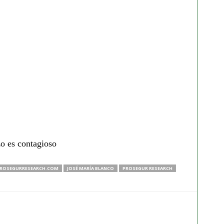
zo es contagioso
ROSEGURRESEARCH.COM
JOSÉ MARÍA BLANCO
PROSEGUR RESEARCH