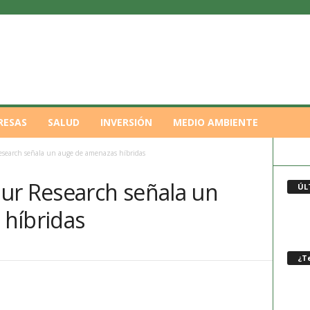
RESAS
SALUD
INVERSIÓN
MEDIO AMBIENTE
esearch señala un auge de amenazas híbridas
ur Research señala un
ÚL
híbridas
¿Te