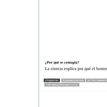
¿Por qué se contagia?
La ciencia explica por qué el boste
ETIQUETAS
EL MUNDO EN 2026
HTTPS://WWW.P
TOP EMPLOYERS INSTITUTE