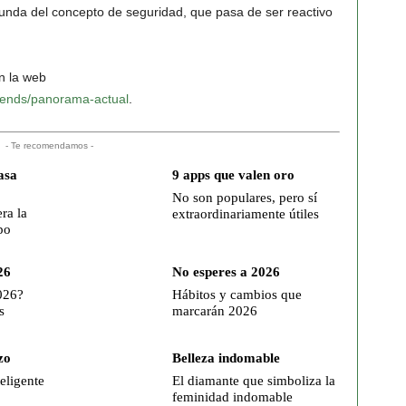
funda del concepto de seguridad, que pasa de ser reactivo
n la web
rends/panorama-actual
.
- Te recomendamos -
asa
9 apps que valen oro
No son populares, pero sí
ra la
extraordinariamente útiles
po
26
No esperes a 2026
026?
Hábitos y cambios que
s
marcarán 2026
zo
Belleza indomable
teligente
El diamante que simboliza la
feminidad indomable