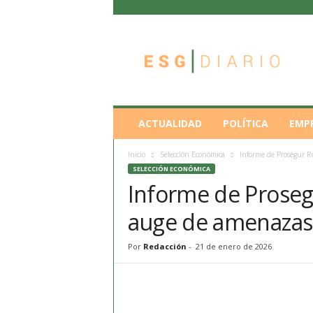
E
S
G
D
i
a
r
ACTUALIDAD
POLÍTICA
EMP
i
o
Inicio
Selección Económica
Informe de Prosegur R
SELECCIÓN ECONÓMICA
Informe de Proseg
auge de amenazas 
Por
Redacción
-
21 de enero de 2026