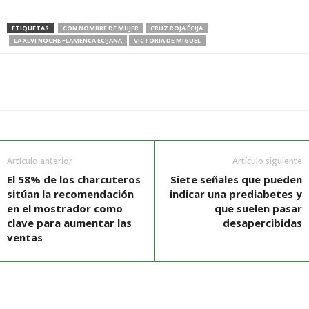
ETIQUETAS
CON NOMBRE DE MUJER
CRUZ ROJA ÉCIJA
LA XLVI NOCHE FLAMENCA ECIJANA
VICTORIA DE MIGUEL
Artículo anterior
Artículo siguiente
El 58% de los charcuteros
Siete señales que pueden
sitúan la recomendación
indicar una prediabetes y
en el mostrador como
que suelen pasar
clave para aumentar las
desapercibidas
ventas