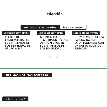
Redacción
Artículos relacionados
Más del autor
Selección Económica
Selección Económica
Selección Económica
RÉCORD DE
GRUPO ALBIA
T-SYSTEMS REFUERZA
CANDIDATURAS EN
REGISTRA UN RÉCORD
LA IGUALDAD DE
LOS III PREMIOS DE
DE PROYECTOS EN
OPORTUNIDADES CON
SOSTENIBILIDAD DE
SUS III PREMIOS DE
UN NUEVO ACUERDO
GRUPO ALBIA
SOSTENIBILIDAD
SINDICAL
ÚLTIMAS NOTICIAS SOBRE ESG
¿Te interesa?