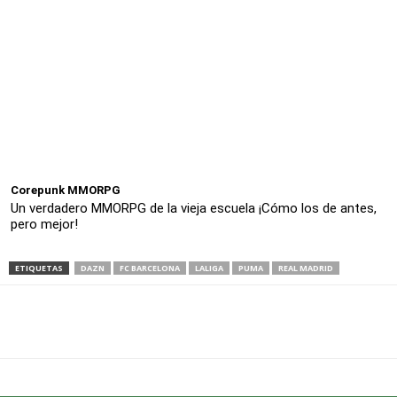
Corepunk MMORPG
Un verdadero MMORPG de la vieja escuela ¡Cómo los de antes,
pero mejor!
ETIQUETAS
DAZN
FC BARCELONA
LALIGA
PUMA
REAL MADRID