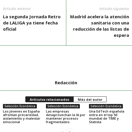
Artículo anterior
Artículo siguiente
La segunda Jornada Retro
Madrid acelera la atención
de LALIGA ya tiene fecha
sanitaria con una
oficial
reducción de las listas de
espera
Redacción
Artículos relacionados
Más del autor
Selección Económica
Selección Económica
Selección Económica
Los jóvenes en España
Las empresas
Una EdTech española
afrontan precariedad,
desaprovechan la IA por
entra en el top 50
aislamiento y malestar
mantener procesos
mundial de TIME y
emocional
fragmentados
Statista