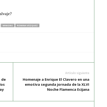
alvaje?
MINIONS
ROMINA VÁZQUEZ
Artículo siguiente
 de
Homenaje a Enrique El Clavero en una
los
emotiva segunda jornada de la XLVI
ay
Noche Flamenca Ecijana