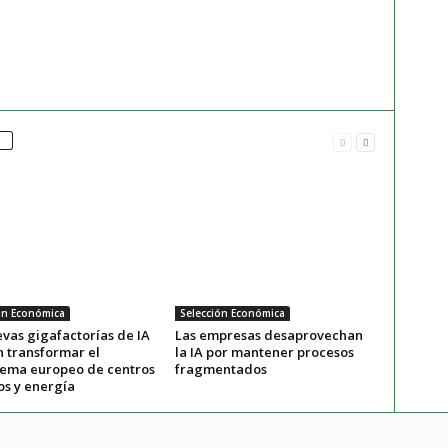
ón Económica
Selección Económica
vas gigafactorías de IA
Las empresas desaprovechan
 transformar el
la IA por mantener procesos
tema europeo de centros
fragmentados
os y energía