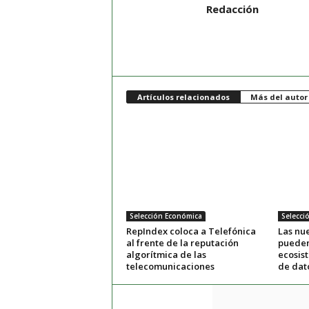
Redacción
Artículos relacionados
Más del autor
Selección Económica
Selecci
RepIndex coloca a Telefónica
Las nue
al frente de la reputación
pueden
algorítmica de las
ecosis
telecomunicaciones
de dat