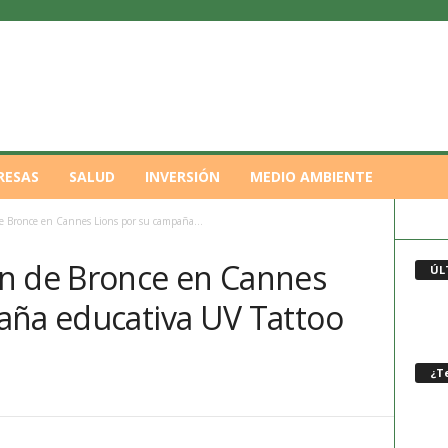
RESAS
SALUD
INVERSIÓN
MEDIO AMBIENTE
 Bronce en Cannes Lions por su campaña...
n de Bronce en Cannes
ÚL
aña educativa UV Tattoo
¿Te