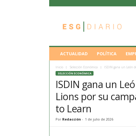
E
S
G
D
i
a
r
ACTUALIDAD
POLÍTICA
EMP
i
o
Inicio
Selección Económica
ISDIN gana un León de
SELECCIÓN ECONÓMICA
ISDIN gana un Leó
Lions por su camp
to Learn
Por
Redacción
-
1 de julio de 2026