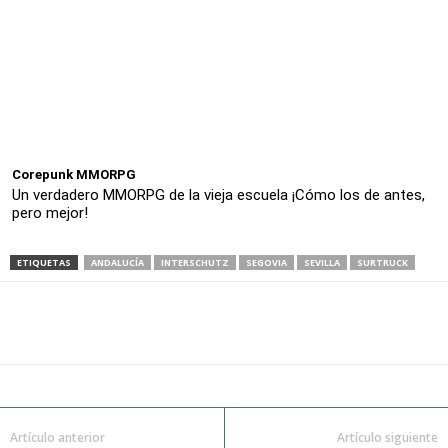
Corepunk MMORPG
Un verdadero MMORPG de la vieja escuela ¡Cómo los de antes,
pero mejor!
ETIQUETAS
ANDALUCÍA
INTERSCHUTZ
SEGOVIA
SEVILLA
SURTRUCK
Artículo anterior
Artículo siguiente