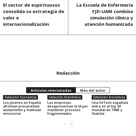
El sector de espirituosos
La Escuela de Enfermería
consolida su estrategia de
FJD-UAM combina
valor e
simulación clínica y
internacionalización
atención humanizada
Redacción
Artículos relacionados
Más del autor
Selección Económica
Selección Económica
Selección Económica
Los jóvenes en España
Las empresas
Una EdTech española
afrontan precariedad,
desaprovechan la IA por
entra en el top 50
aislamiento y malestar
mantener procesos
mundial de TIME y
emocional
fragmentados
Statista