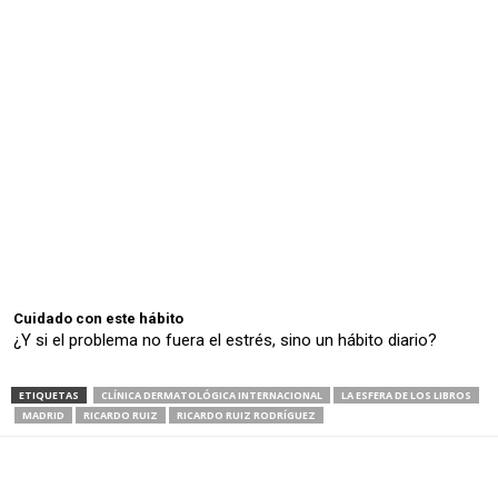
Cuidado con este hábito
¿Y si el problema no fuera el estrés, sino un hábito diario?
ETIQUETAS
CLÍNICA DERMATOLÓGICA INTERNACIONAL
LA ESFERA DE LOS LIBROS
MADRID
RICARDO RUIZ
RICARDO RUIZ RODRÍGUEZ