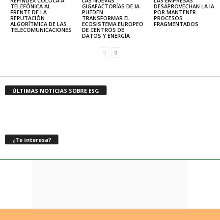
REPINDEX COLOCA A
LAS NUEVAS
LAS EMPRESAS
TELEFÓNICA AL
GIGAFACTORÍAS DE IA
DESAPROVECHAN LA IA
FRENTE DE LA
PUEDEN
POR MANTENER
REPUTACIÓN
TRANSFORMAR EL
PROCESOS
ALGORÍTMICA DE LAS
ECOSISTEMA EUROPEO
FRAGMENTADOS
TELECOMUNICACIONES
DE CENTROS DE
DATOS Y ENERGÍA
ÚLTIMAS NOTICIAS SOBRE ESG
¿Te interesa?