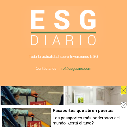
Toda la actualidad sobre Inversiones ESG
Contáctanos:
info@esgdiario.com
Aviso Legal
Privacidad
Cookies
Publicidad en ESG Diario
Nosotros
Pasaportes que abren puertas
© COPYRIGHT. Todos los derechos reservados ESG DIario.
Los pasaportes más poderosos del
mundo, ¿está el tuyo?
Pasaportes que abren puertas
¿Conocías estos 5 consejos?