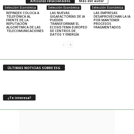
Artículos relacionados
Más del autor
Selección Económica
Selección Económica
Selección Económica
REPINDEX COLOCA A
LAS NUEVAS
LAS EMPRESAS
TELEFÓNICA AL
GIGAFACTORÍAS DE IA
DESAPROVECHAN LA IA
FRENTE DE LA
PUEDEN
POR MANTENER
REPUTACIÓN
TRANSFORMAR EL
PROCESOS
ALGORÍTMICA DE LAS
ECOSISTEMA EUROPEO
FRAGMENTADOS
TELECOMUNICACIONES
DE CENTROS DE
DATOS Y ENERGÍA
ÚLTIMAS NOTICIAS SOBRE ESG
¿Te interesa?