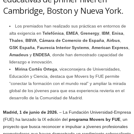
Cambridge, Boston y Nueva York.
Los premiados han realizado sus prácticas en entornos de
alta exigencia en
Telefónica
,
EMEA
,
Grenergy
,
IBM
,
Enisa
,
Thales
,
BBVA
,
Cámara de Comercio de España
,
Airbus
,
GSK España
,
Faurecia Interior Systems
,
American Express
,
Amadeus
y
ENDESA
, donde han demostrado capacidad de
liderazgo e innovación.
Mirina Cortés Ortega
, viceconsejera de Universidades,
Educación y Ciencia, destaca que Movers by FUE permite
“conectar la formación con el mundo real” y ampliar la mirada
global de los jóvenes para que esa experiencia revierta en el
desarrollo de la Comunidad de Madrid.
Madrid, 1 de junio de 2026.
– La Fundación Universidad-Empresa
(FUE) ha lanzado la IX edición del
programa Movers by FUE
, un
proyecto que busca reconocer e impulsar a jóvenes profesionales
prometedores que hayan demostrado un rendimiento sobresaliente