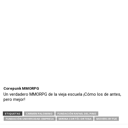
Corepunk MMORPG
Un verdadero MMORPG de la vieja escuela ¡Cómo los de antes,
pero mejor!
ETIQUETAS
CARMEN PALOMINO
FUNDACIÓN RAFAEL DEL PINO
FUNDACIÓN UNIVERSIDAD-EMPRESA
MIRINA CORTÉS ORTEGA
MOVERS BY FUE