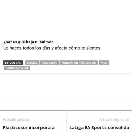
¿Sabes qué baja tu ánimo?
Lo haces todos los días y afecta cómo te sientes
ETIQUETAS
65YMÁS
ANA BEDIA
FUNDACIÓN MÁS SÉNIOR
MIIA
SONIA CATALÁN
Artículo anterior
Artículo siguiente
Plasticosur incorpora a
LaLiga EA Sports consolida