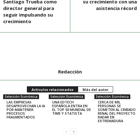
Santiago Trueba como
su crecimiento con una
director general para
asistencia récord
seguir impulsando su
crecimiento
Redacción
Artículos relacionados
Más del autor
Selección Económica
Selección Económica
Selección Económica
LAS EMPRESAS
UNA EDTECH
CERCA DE MIL
DESAPROVECHAN LA IA
ESPAÑOLA ENTRA EN
PERSONAS SE
POR MANTENER
EL TOP 50 MUNDIAL DE
SOMETEN AL CRIBADO
PROCESOS
TIME Y STATISTA
RENAL DEL PROYECTO
FRAGMENTADOS
RADAR EN
EXTREMADURA