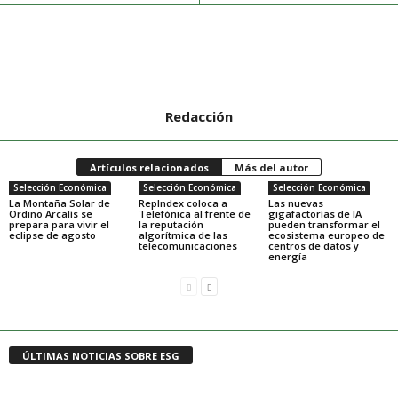
Redacción
Artículos relacionados
Más del autor
Selección Económica
Selección Económica
Selección Económica
La Montaña Solar de
RepIndex coloca a
Las nuevas
Ordino Arcalís se
Telefónica al frente de
gigafactorías de IA
prepara para vivir el
la reputación
pueden transformar el
eclipse de agosto
algorítmica de las
ecosistema europeo de
telecomunicaciones
centros de datos y
energía
ÚLTIMAS NOTICIAS SOBRE ESG