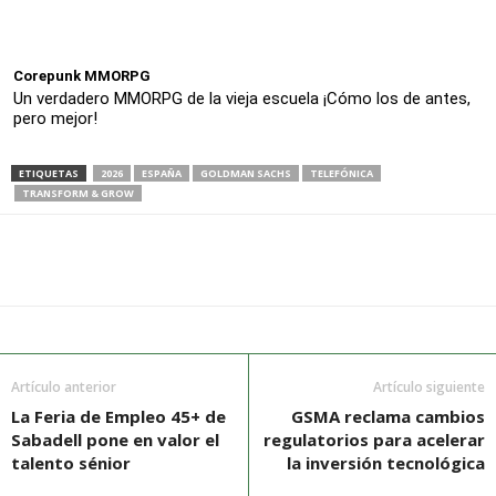
Corepunk MMORPG
Un verdadero MMORPG de la vieja escuela ¡Cómo los de antes,
pero mejor!
ETIQUETAS
2026
ESPAÑA
GOLDMAN SACHS
TELEFÓNICA
TRANSFORM & GROW
Artículo anterior
Artículo siguiente
La Feria de Empleo 45+ de
GSMA reclama cambios
Sabadell pone en valor el
regulatorios para acelerar
talento sénior
la inversión tecnológica