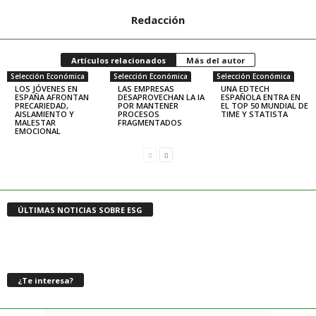
Redacción
Artículos relacionados
Más del autor
Selección Económica
Selección Económica
Selección Económica
LOS JÓVENES EN
LAS EMPRESAS
UNA EDTECH
ESPAÑA AFRONTAN
DESAPROVECHAN LA IA
ESPAÑOLA ENTRA EN
PRECARIEDAD,
POR MANTENER
EL TOP 50 MUNDIAL DE
AISLAMIENTO Y
PROCESOS
TIME Y STATISTA
MALESTAR
FRAGMENTADOS
EMOCIONAL
ÚLTIMAS NOTICIAS SOBRE ESG
¿Te interesa?