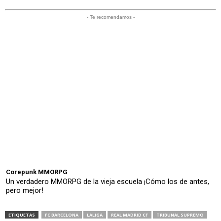
- Te recomendamos -
Corepunk MMORPG
Un verdadero MMORPG de la vieja escuela ¡Cómo los de antes,
pero mejor!
ETIQUETAS
FC BARCELONA
LALIGA
REAL MADRID CF
TRIBUNAL SUPREMO