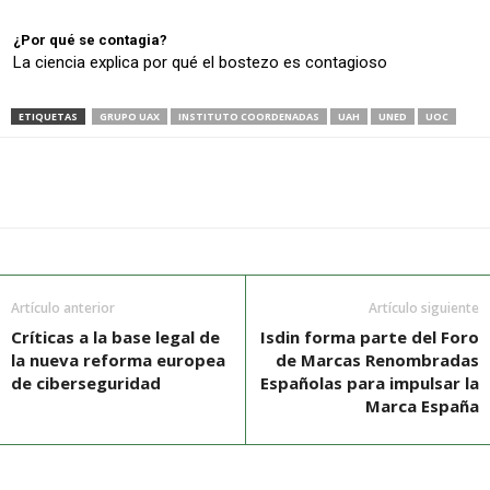
¿Por qué se contagia?
La ciencia explica por qué el bostezo es contagioso
ETIQUETAS
GRUPO UAX
INSTITUTO COORDENADAS
UAH
UNED
UOC
Artículo anterior
Artículo siguiente
Críticas a la base legal de
Isdin forma parte del Foro
la nueva reforma europea
de Marcas Renombradas
de ciberseguridad
Españolas para impulsar la
Marca España