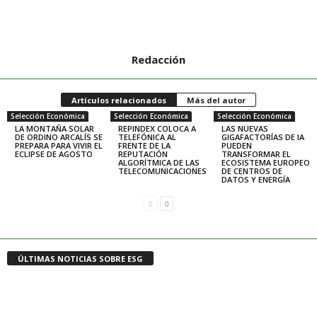
Redacción
Artículos relacionados
Más del autor
Selección Económica
Selección Económica
Selección Económica
LA MONTAÑA SOLAR
REPINDEX COLOCA A
LAS NUEVAS
DE ORDINO ARCALÍS SE
TELEFÓNICA AL
GIGAFACTORÍAS DE IA
PREPARA PARA VIVIR EL
FRENTE DE LA
PUEDEN
ECLIPSE DE AGOSTO
REPUTACIÓN
TRANSFORMAR EL
ALGORÍTMICA DE LAS
ECOSISTEMA EUROPEO
TELECOMUNICACIONES
DE CENTROS DE
DATOS Y ENERGÍA
ÚLTIMAS NOTICIAS SOBRE ESG