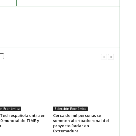
ón Económica
Selección Económica
Tech española entra en
Cerca de mil personas se
50 mundial de TIME y
someten al cribado renal del
a
proyecto Radar en
Extremadura