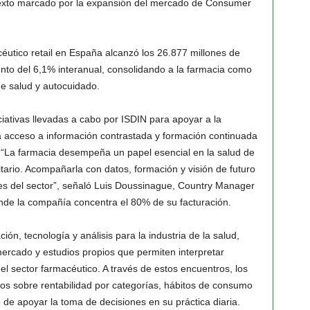
texto marcado por la expansión del mercado de Consumer
utico retail en España alcanzó los 26.877 millones de
nto del 6,1% interanual, consolidando a la farmacia como
de salud y autocuidado.
ciativas llevadas a cabo por ISDIN para apoyar a la
a acceso a información contrastada y formación continuada
. “La farmacia desempeña un papel esencial en la salud de
itario. Acompañarla con datos, formación y visión de futuro
les del sector”, señaló Luis Doussinague, Country Manager
nde la compañía concentra el 80% de su facturación.
ón, tecnología y análisis para la industria de la salud,
ercado y estudios propios que permiten interpretar
el sector farmacéutico. A través de estos encuentros, los
os sobre rentabilidad por categorías, hábitos de consumo
o de apoyar la toma de decisiones en su práctica diaria.