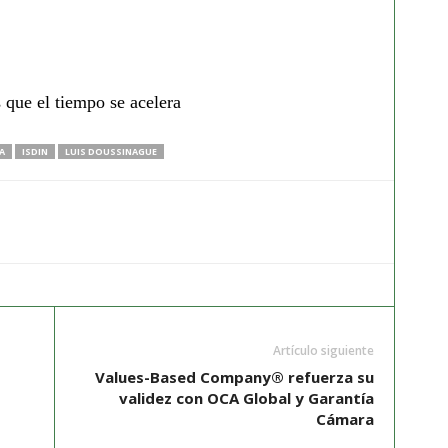
 que el tiempo se acelera
A
ISDIN
LUIS DOUSSINAGUE
Artículo siguiente
Values-Based Company® refuerza su
validez con OCA Global y Garantía
Cámara