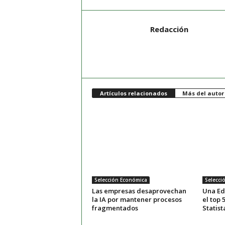
Redacción
Artículos relacionados
Más del autor
Selección Económica
Selecci
Las empresas desaprovechan
Una Ed
la IA por mantener procesos
el top 
fragmentados
Statist