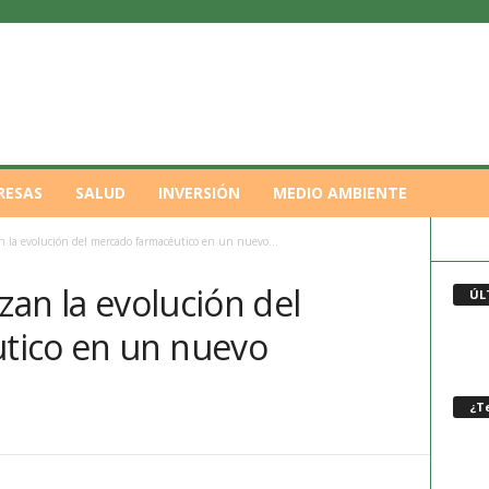
RESAS
SALUD
INVERSIÓN
MEDIO AMBIENTE
n la evolución del mercado farmacéutico en un nuevo...
zan la evolución del
ÚL
tico en un nuevo
¿Te