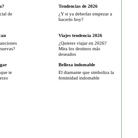
a?
Tendencias de 2026
cial de
¿Y si ya deberías empezar a
hacerlo hoy?
can
Viajes tendencia 2026
canciones
¿Quieres viajar en 2026?
 nuevas?
Mira los destinos más
deseados
ogar
Belleza indomable
 que te
El diamante que simboliza la
erzo
feminidad indomable