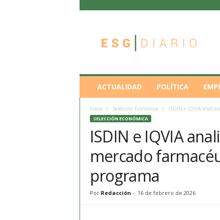
E
S
G
D
i
a
r
ACTUALIDAD
POLÍTICA
EMP
i
o
Inicio
Selección Económica
ISDIN e IQVIA analiza
SELECCIÓN ECONÓMICA
ISDIN e IQVIA anali
mercado farmacéu
programa
Por
Redacción
-
16 de febrero de 2026