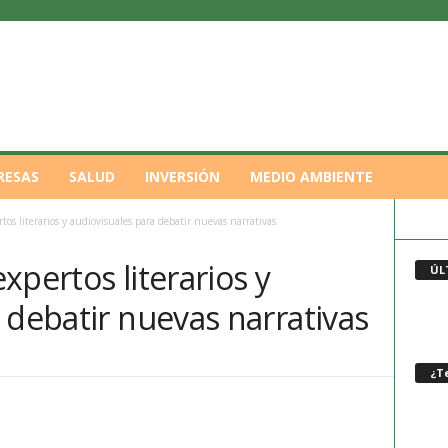
RESAS
SALUD
INVERSIÓN
MEDIO AMBIENTE
tos literarios y audiovisuales para debatir nuevas narrativas
xpertos literarios y
ÚL
 debatir nuevas narrativas
¿Te