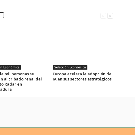
ón Económica
Selección Económica
de mil personas se
Europa acelera la adopción de
n al cribado renal del
IA en sus sectores estratégicos
to Radar en
madura