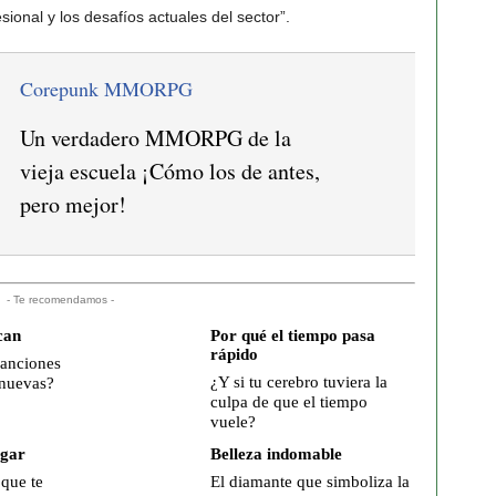
ional y los desafíos actuales del sector”.
Corepunk MMORPG
Un verdadero MMORPG de la
vieja escuela ¡Cómo los de antes,
pero mejor!
- Te recomendamos -
can
Por qué el tiempo pasa
rápido
canciones
¿Y si tu cerebro tuviera la
 nuevas?
culpa de que el tiempo
vuele?
ogar
Belleza indomable
 que te
El diamante que simboliza la