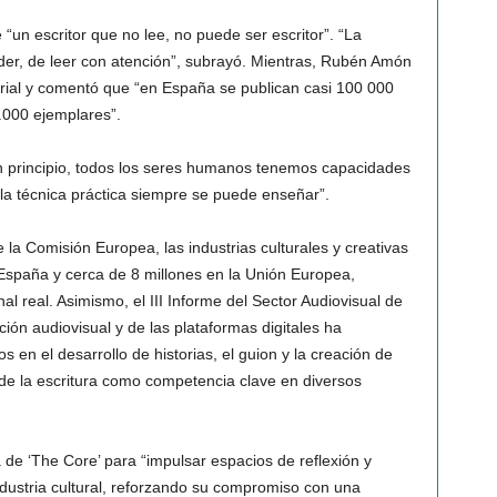
“un escritor que no lee, no puede ser escritor”. “La
nder, de leer con atención”, subrayó. Mientras, Rubén Amón
orial y comentó que “en España se publican casi 100 000
3.000 ejemplares”.
n principio, todos los seres humanos tenemos capacidades
“la técnica práctica siempre se puede enseñar”.
 la Comisión Europea, las industrias culturales y creativas
paña y cerca de 8 millones en la Unión Europea,
l real. Asimismo, el III Informe del Sector Audiovisual de
ón audiovisual y de las plataformas digitales ha
en el desarrollo de historias, el guion y la creación de
r de la escritura como competencia clave en diversos
ia de ‘The Core’ para “impulsar espacios de reflexión y
ndustria cultural, reforzando su compromiso con una