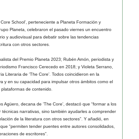
 Core School’, perteneciente a Planeta Formación y
 Grupo Planeta, celebraron el pasado viernes un encuentro
ario y audiovisual para debatir sobre las tendencias
ritura con otros sectores.
nalista del Premio Planeta 2023; Rubén Amón, periodista y
eriodismo Francisco Cerecedo en 2018; y Violeta Serrano,
ia Literaria de ‘The Core’. Todos coincidieron en la
iva y en su capacidad para impulsar otros ámbitos como el
s plataformas de contenido.
es Agüero, decana de ‘The Core’, destacó que “formar a los
 técnicas narrativas, sino también ayudarles a comprender
relación de la literatura con otros sectores”. Y añadió, en
 que “permiten tender puentes entre autores consolidados,
eraciones de escritores”.