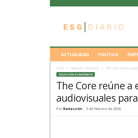
E
S
G
D
i
a
r
ACTUALIDAD
POLÍTICA
EMP
i
o
Inicio
Selección Económica
The Core reúne a exper
SELECCIÓN ECONÓMICA
The Core reúne a e
audiovisuales para
Por
Redacción
-
5 de febrero de 2026