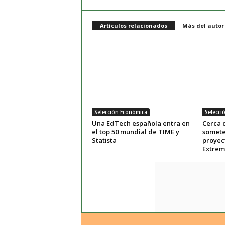
Artículos relacionados
Más del autor
Selección Económica
Selecci
Una EdTech española entra en
Cerca 
el top 50 mundial de TIME y
somete
Statista
proyec
Extre