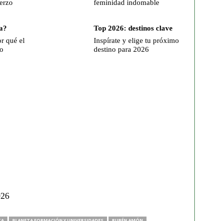
erzo
feminidad indomable
a?
Top 2026: destinos clave
r qué el
Inspírate y elige tu próximo
o
destino para 2026
026
TA
PLANETA FORMACIÓN Y UNIVERSIDADES
RUBÉN AMÓN