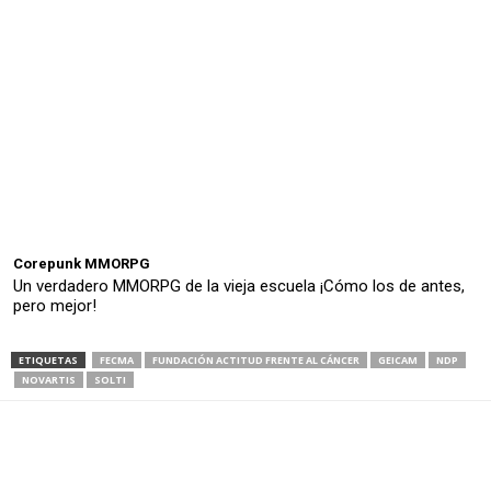
Corepunk MMORPG
Un verdadero MMORPG de la vieja escuela ¡Cómo los de antes,
pero mejor!
ETIQUETAS
FECMA
FUNDACIÓN ACTITUD FRENTE AL CÁNCER
GEICAM
NDP
NOVARTIS
SOLTI