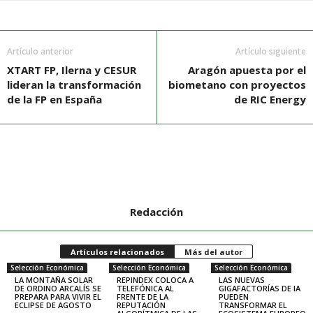
Artículo anterior
Artículo siguiente
XTART FP, Ilerna y CESUR
Aragón apuesta por el
lideran la transformación
biometano con proyectos
de la FP en España
de RIC Energy
Redacción
Artículos relacionados
Más del autor
Selección Económica
Selección Económica
Selección Económica
LA MONTAÑA SOLAR
REPINDEX COLOCA A
LAS NUEVAS
DE ORDINO ARCALÍS SE
TELEFÓNICA AL
GIGAFACTORÍAS DE IA
PREPARA PARA VIVIR EL
FRENTE DE LA
PUEDEN
ECLIPSE DE AGOSTO
REPUTACIÓN
TRANSFORMAR EL