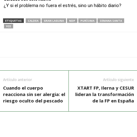
¿Y si el problema no fuera el estrés, sino un hábito diario?
ETIQUETAS
CALDEA
GRAN LAGUNA
NDP
PURÍSIMA
SEMANA SANTA
YCE
Artículo anterior
Artículo siguiente
Cuando el cuerpo
XTART FP, Ilerna y CESUR
reacciona sin ser alergia: el
lideran la transformación
riesgo oculto del pescado
de la FP en España