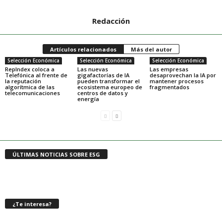
Redacción
Artículos relacionados
Más del autor
Selección Económica
Selección Económica
Selección Económica
RepIndex coloca a
Las nuevas
Las empresas
Telefónica al frente de
gigafactorías de IA
desaprovechan la IA por
la reputación
pueden transformar el
mantener procesos
algorítmica de las
ecosistema europeo de
fragmentados
telecomunicaciones
centros de datos y
energía
ÚLTIMAS NOTICIAS SOBRE ESG
¿Te interesa?