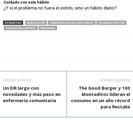
Cuidado con este hábito
¿Y si el problema no fuera el estrés, sino un hábito diario?
ETIQUETAS
ANA PASTOR
CONGRESO DE LOS DIPUTADOS
EDUARDO PASTOR
FUNDACIÓN COFARES
MODERNA
Artículo anterior
Artículo siguiente
Un EIR largo con
The Good Burger y 100
novedades y más peso en
Montaditos lideran el
enfermería comunitaria
consumo en un año récord
para Restalia