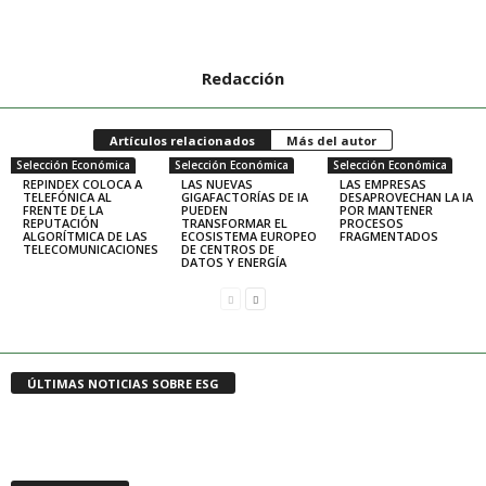
Redacción
Artículos relacionados
Más del autor
Selección Económica
Selección Económica
Selección Económica
REPINDEX COLOCA A
LAS NUEVAS
LAS EMPRESAS
TELEFÓNICA AL
GIGAFACTORÍAS DE IA
DESAPROVECHAN LA IA
FRENTE DE LA
PUEDEN
POR MANTENER
REPUTACIÓN
TRANSFORMAR EL
PROCESOS
ALGORÍTMICA DE LAS
ECOSISTEMA EUROPEO
FRAGMENTADOS
TELECOMUNICACIONES
DE CENTROS DE
DATOS Y ENERGÍA
ÚLTIMAS NOTICIAS SOBRE ESG