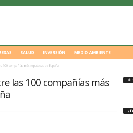
RESAS
SALUD
INVERSIÓN
MEDIO AMBIENTE
 las 100 compañías más reputadas de España
ntre las 100 compañías más
ÚL
aña
¿Te