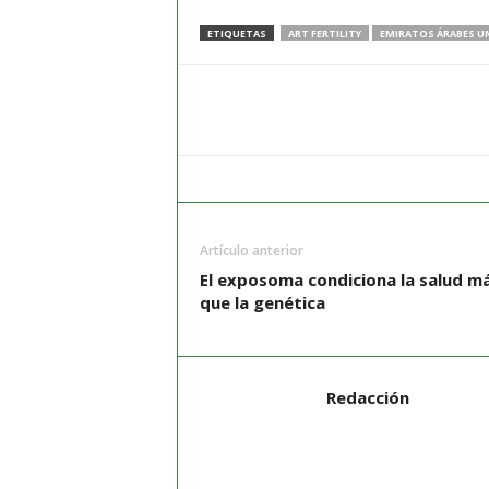
ETIQUETAS
ART FERTILITY
EMIRATOS ÁRABES U
Artículo anterior
El exposoma condiciona la salud m
que la genética
Redacción