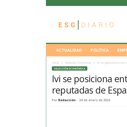
E
S
G
D
i
a
r
ACTUALIDAD
POLÍTICA
EMP
i
o
Inicio
Selección Económica
Ivi se posiciona entre
SELECCIÓN ECONÓMICA
Ivi se posiciona e
reputadas de Esp
Por
Redacción
-
24 de enero de 2026