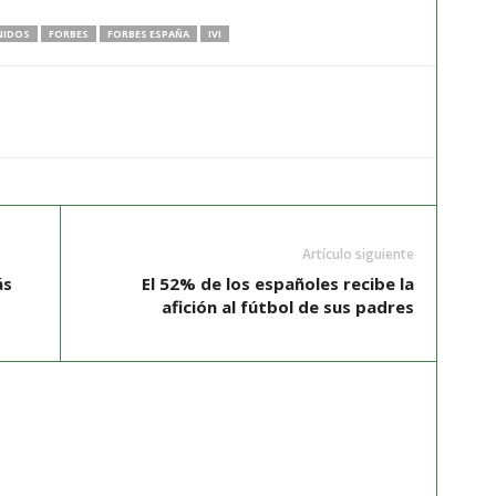
NIDOS
FORBES
FORBES ESPAÑA
IVI
Artículo siguiente
ás
El 52% de los españoles recibe la
afición al fútbol de sus padres