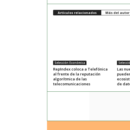
Artículos relacionados
Más del autor
Selección Económica
Selecci
RepIndex coloca a Telefónica
Las nue
al frente de la reputación
pueden
algorítmica de las
ecosis
telecomunicaciones
de dat