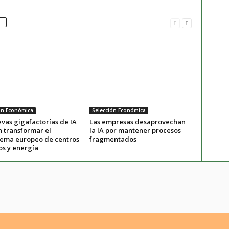
ón Económica
Selección Económica
vas gigafactorías de IA
Las empresas desaprovechan
 transformar el
la IA por mantener procesos
tema europeo de centros
fragmentados
os y energía