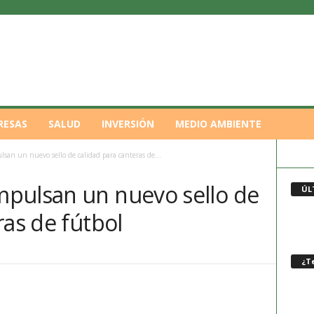
RESAS
SALUD
INVERSIÓN
MEDIO AMBIENTE
an un nuevo sello de calidad para canteras de...
pulsan un nuevo sello de
ÚL
ras de fútbol
¿Te