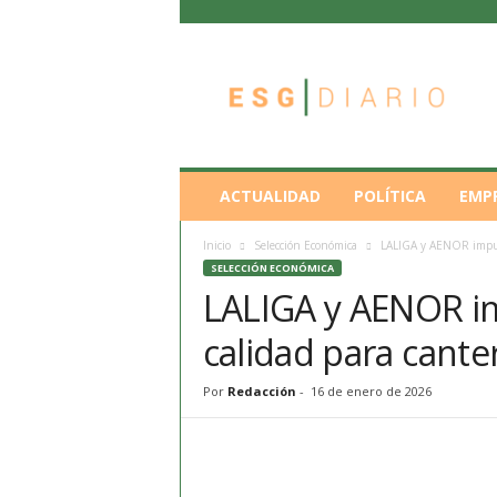
E
S
G
D
i
a
r
ACTUALIDAD
POLÍTICA
EMP
i
o
Inicio
Selección Económica
LALIGA y AENOR impuls
SELECCIÓN ECONÓMICA
LALIGA y AENOR im
calidad para cante
Por
Redacción
-
16 de enero de 2026