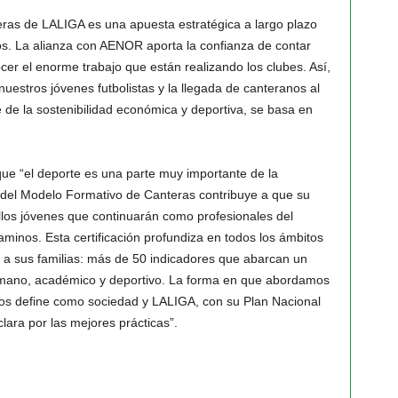
eras de LALIGA es una apuesta estratégica a largo plazo
s. La alianza con AENOR aporta la confianza de contar
cer el enorme trabajo que están realizando los clubes. Así,
nuestros jóvenes futbolistas y la llegada de canteranos al
 de la sostenibilidad económica y deportiva, se basa en
que “el deporte es una parte muy importante de la
n del Modelo Formativo de Canteras contribuye a que su
llos jóvenes que continuarán como profesionales del
minos. Esta certificación profundiza en todos los ámbitos
y a sus familias: más de 50 indicadores que abarcan un
humano, académico y deportivo. La forma en que abordamos
nos define como sociedad y LALIGA, con su Plan Nacional
ara por las mejores prácticas”.