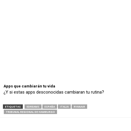
Apps que cambiarán tu vida
¿Y si estas apps desconocidas cambiaran tu rutina?
ETIQUETAS
EDREAMS
ESPAÑA
ITALIA
RYANAIR
TRIBUNAL REGIONAL DE HAMBURGO