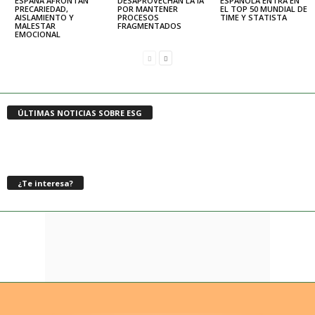
ESPAÑA AFRONTAN
DESAPROVECHAN LA IA
ESPAÑOLA ENTRA EN
PRECARIEDAD,
POR MANTENER
EL TOP 50 MUNDIAL DE
AISLAMIENTO Y
PROCESOS
TIME Y STATISTA
MALESTAR
FRAGMENTADOS
EMOCIONAL
ÚLTIMAS NOTICIAS SOBRE ESG
¿Te interesa?