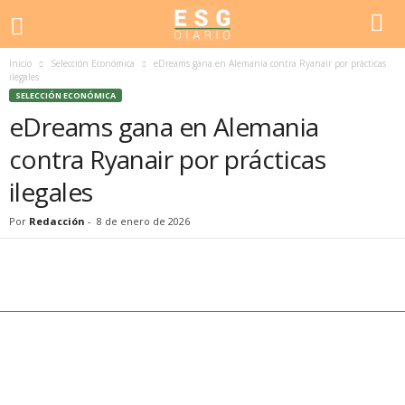
Inicio
Selección Económica
eDreams gana en Alemania contra Ryanair por prácticas
ilegales
SELECCIÓN ECONÓMICA
eDreams gana en Alemania
contra Ryanair por prácticas
ilegales
Por
Redacción
-
8 de enero de 2026