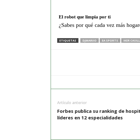
El robot que limpia por ti
¿Sabes por qué cada vez más hogare
ETIQUETAS
DJMARIIO
EA SPORTS
IKER CASIL
Artículo anterior
Forbes publica su ranking de hospi
líderes en 12 especialidades