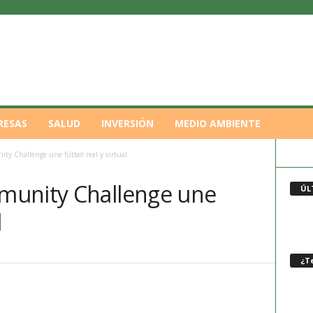
RESAS
SALUD
INVERSIÓN
MEDIO AMBIENTE
y Challenge une fútbol real y virtual
munity Challenge une
ÚL
l
¿Te