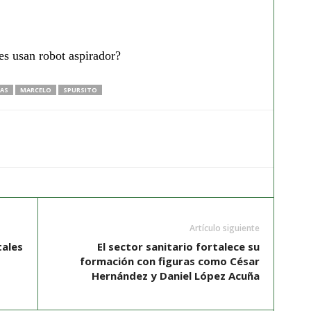
s usan robot aspirador?
LAS
MARCELO
SPURSITO
Artículo siguiente
tales
El sector sanitario fortalece su
formación con figuras como César
Hernández y Daniel López Acuña