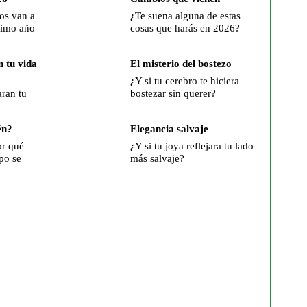
os van a
¿Te suena alguna de estas
óximo año
cosas que harás en 2026?
 tu vida
El misterio del bostezo
¿Y si tu cerebro te hiciera
ran tu
bostezar sin querer?
én?
Elegancia salvaje
or qué
¿Y si tu joya reflejara tu lado
po se
más salvaje?