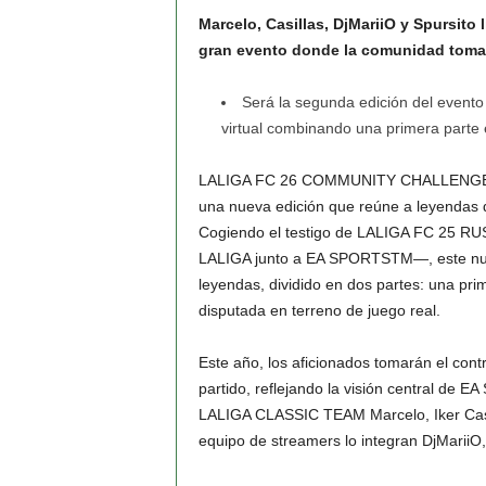
Marcelo, Casillas, DjMariiO y Spursi
gran evento donde la comunidad toma 
Será la segunda edición del event
virtual combinando una primera parte 
LALIGA FC 26 COMMUNITY CHALLENGE re
una nueva edición que reúne a leyendas 
Cogiendo el testigo de LALIGA FC 25 RUS
LALIGA junto a EA SPORTSTM—, este nuev
leyendas, dividido en dos partes: una p
disputada en terreno de juego real.
Este año, los aficionados tomarán el contr
partido, reflejando la visión central de 
LALIGA CLASSIC TEAM Marcelo, Iker Casill
equipo de streamers lo integran DjMariiO