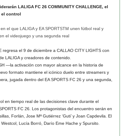
to liderarán LALIGA FC 26 COMMUNITY CHALLENGE, el
el control
o en el que LALIGA y EA SPORTSTM unen fútbol real y
en el videojuego y una segunda real
gresa el 9 de diciembre a CALLAO CITY LIGHTS con
de LALIGA y creadores de contenido.
H —la activación con mayor alcance en la historia de
o formato mantiene el icónico duelo entre streamers y
rimera, jugada dentro del EA SPORTS FC 26 y una segunda,
ol en tiempo real de las decisiones clave durante el
EA SPORTS FC 26. Los protagonistas del encuentro serán en
as, Forlán, Jose Mª Gutiérrez ‘Guti’ y Joan Capdevila. El
, Westcol, Lucía Borró, Darío Eme Hache y Spursito.