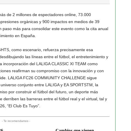
más de 2 millones de espectadores online, 73.000
impresiones orgánicas y 900 impactos en medios de 39
so más para consolidar este evento como la cita anual
enimiento en España.
GHTS, como escenario, refuerza precisamente esa
sdibujando las líneas entre el fútbol, el entretenimiento y
on la incorporación del LALIGA CLASSIC XI TEAM como
uciones reafirman su compromiso con la innovación y con
 decide. LALIGA FC26 COMMUNITY CHALLENGE sigue
l universo conjunto entre LALIGA y EA SPORTSTM, la
so por construir el fútbol del futuro, un deporte más
erriben las barreras entre el fútbol real y el virtual, tal y
6, “El Club Es Tuyo”.
- Te recomendamos -
26
Cambios que vienen