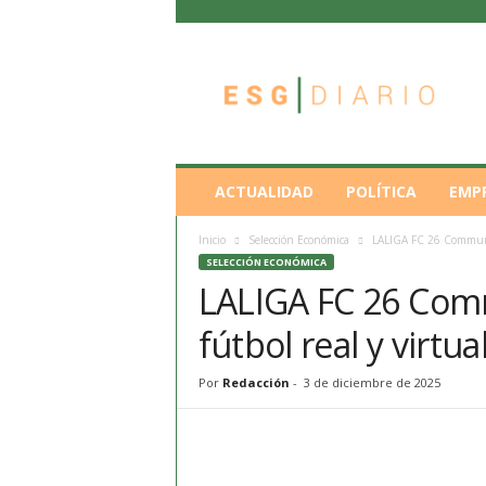
E
S
G
D
i
a
r
ACTUALIDAD
POLÍTICA
EMP
i
o
Inicio
Selección Económica
LALIGA FC 26 Communit
SELECCIÓN ECONÓMICA
LALIGA FC 26 Com
fútbol real y virtua
Por
Redacción
-
3 de diciembre de 2025