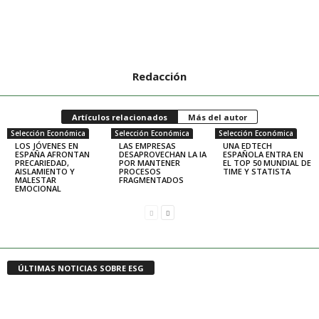
Redacción
Artículos relacionados
Más del autor
Selección Económica
Selección Económica
Selección Económica
LOS JÓVENES EN
LAS EMPRESAS
UNA EDTECH
ESPAÑA AFRONTAN
DESAPROVECHAN LA IA
ESPAÑOLA ENTRA EN
PRECARIEDAD,
POR MANTENER
EL TOP 50 MUNDIAL DE
AISLAMIENTO Y
PROCESOS
TIME Y STATISTA
MALESTAR
FRAGMENTADOS
EMOCIONAL
ÚLTIMAS NOTICIAS SOBRE ESG