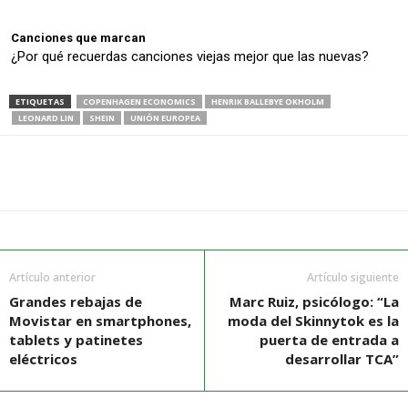
Canciones que marcan
¿Por qué recuerdas canciones viejas mejor que las nuevas?
ETIQUETAS
COPENHAGEN ECONOMICS
HENRIK BALLEBYE OKHOLM
LEONARD LIN
SHEIN
UNIÓN EUROPEA
Artículo anterior
Artículo siguiente
Grandes rebajas de
Marc Ruiz, psicólogo: “La
Movistar en smartphones,
moda del Skinnytok es la
tablets y patinetes
puerta de entrada a
eléctricos
desarrollar TCA”