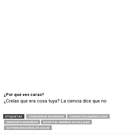
¿Por qué ves caras?
¿Creías que era cosa tuya? La ciencia dice que no
ETIQUETAS
COMUNIDAD DE MADRID
FUNDACIÓN JIMÉNEZ DÍAZ
GREGORIO MARAÑÓN
HOSPITAL GENERAL DE VILLALBA
SISTEMA NACIONAL DE SALUD