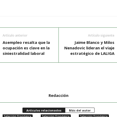
Artículo anterior
Artículo siguiente
Asempleo resalta que la
Jaime Blanco y Milos
ocupación es clave en la
Nenadovic lideran el viaje
siniestralidad laboral
estratégico de LALIGA
Redacción
Artículos relacionados
Más del autor
Selección Económica
Selección Económica
Selección Económica