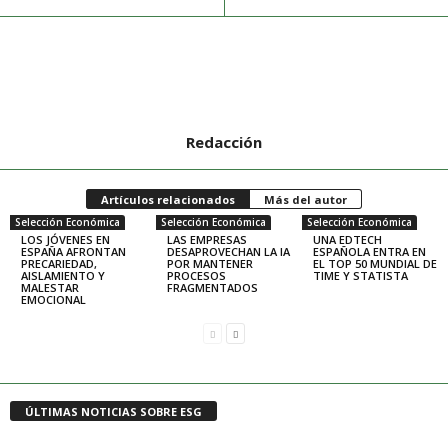
Redacción
Artículos relacionados
Más del autor
Selección Económica
Selección Económica
Selección Económica
LOS JÓVENES EN
LAS EMPRESAS
UNA EDTECH
ESPAÑA AFRONTAN
DESAPROVECHAN LA IA
ESPAÑOLA ENTRA EN
PRECARIEDAD,
POR MANTENER
EL TOP 50 MUNDIAL DE
AISLAMIENTO Y
PROCESOS
TIME Y STATISTA
MALESTAR
FRAGMENTADOS
EMOCIONAL
ÚLTIMAS NOTICIAS SOBRE ESG