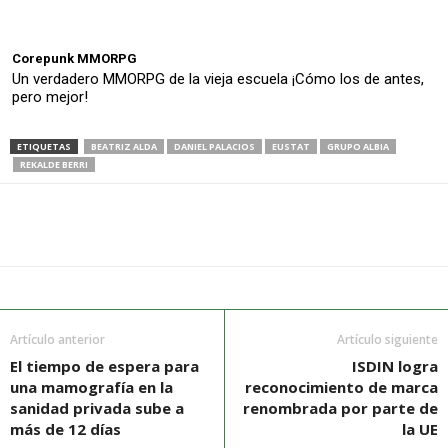
Corepunk MMORPG
Un verdadero MMORPG de la vieja escuela ¡Cómo los de antes,
pero mejor!
ETIQUETAS
BEATRIZ ALDA
DANIEL PALACIOS
EUSTAT
GRUPO ALBIA
REKALDE BERRI
Artículo anterior
Artículo siguiente
El tiempo de espera para
ISDIN logra
una mamografía en la
reconocimiento de marca
sanidad privada sube a
renombrada por parte de
más de 12 días
la UE