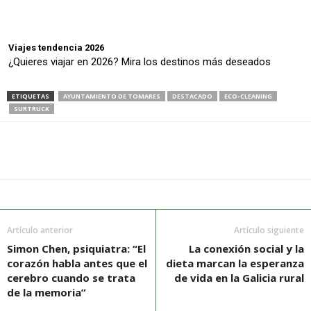
Viajes tendencia 2026
¿Quieres viajar en 2026? Mira los destinos más deseados
ETIQUETAS
AYUNTAMIENTO DE TOMARES
DESTACADO
ECO-CLEANING
SURTRUCK
Artículo anterior
Artículo siguiente
Simon Chen, psiquiatra: “El
La conexión social y la
corazón habla antes que el
dieta marcan la esperanza
cerebro cuando se trata
de vida en la Galicia rural
de la memoria”