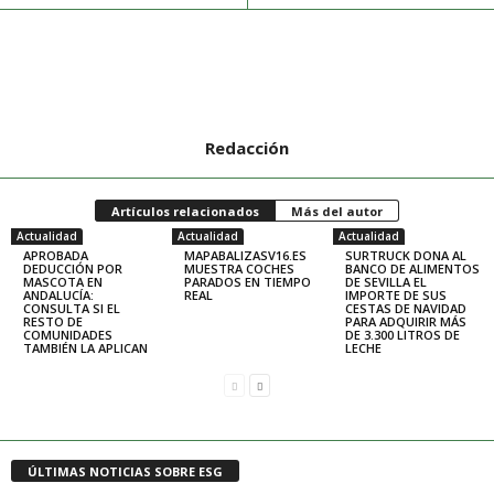
Redacción
Artículos relacionados
Más del autor
Actualidad
Actualidad
Actualidad
APROBADA
MAPABALIZASV16.ES
SURTRUCK DONA AL
DEDUCCIÓN POR
MUESTRA COCHES
BANCO DE ALIMENTOS
MASCOTA EN
PARADOS EN TIEMPO
DE SEVILLA EL
ANDALUCÍA:
REAL
IMPORTE DE SUS
CONSULTA SI EL
CESTAS DE NAVIDAD
RESTO DE
PARA ADQUIRIR MÁS
COMUNIDADES
DE 3.300 LITROS DE
TAMBIÉN LA APLICAN
LECHE
ÚLTIMAS NOTICIAS SOBRE ESG