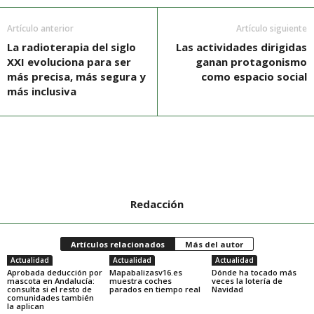
Artículo anterior
Artículo siguiente
La radioterapia del siglo
Las actividades dirigidas
XXI evoluciona para ser
ganan protagonismo
más precisa, más segura y
como espacio social
más inclusiva
Redacción
Artículos relacionados
Más del autor
Actualidad
Actualidad
Actualidad
Aprobada deducción por
Mapabalizasv16.es
Dónde ha tocado más
mascota en Andalucía:
muestra coches
veces la lotería de
consulta si el resto de
parados en tiempo real
Navidad
comunidades también
la aplican