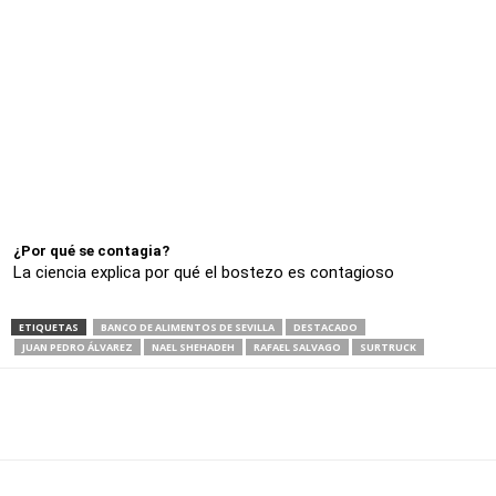
¿Por qué se contagia?
La ciencia explica por qué el bostezo es contagioso
ETIQUETAS
BANCO DE ALIMENTOS DE SEVILLA
DESTACADO
JUAN PEDRO ÁLVAREZ
NAEL SHEHADEH
RAFAEL SALVAGO
SURTRUCK