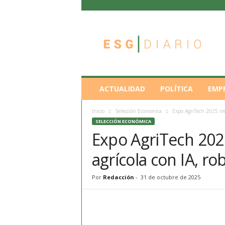
E
S
G
D
i
a
r
ACTUALIDAD
POLÍTICA
EMP
i
o
Inicio
Selección Económica
Expo AgriTech 2025 impu
SELECCIÓN ECONÓMICA
Expo AgriTech 2025
agrícola con IA, ro
Por
Redacción
-
31 de octubre de 2025