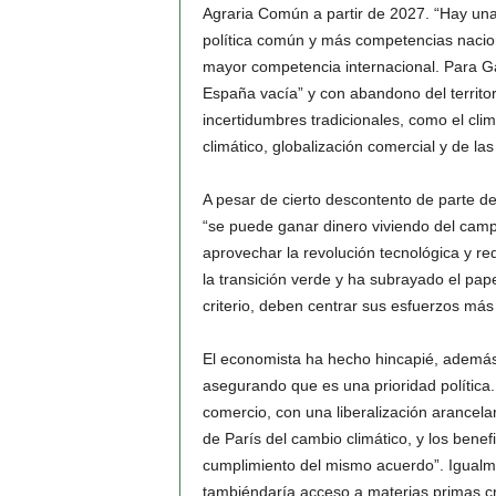
Agraria Común a partir de 2027. “Hay una
política común y más competencias naci
mayor competencia internacional. Para Ga
España vacía” y con abandono del territor
incertidumbres tradicionales, como el cli
climático, globalización comercial y de las
A pesar de cierto descontento de parte de
“se puede ganar dinero viviendo del cam
aprovechar la revolución tecnológica y re
la transición verde y ha subrayado el pap
criterio, deben centrar sus esfuerzos más 
El economista ha hecho hincapié, además
asegurando que es una prioridad política. 
comercio, con una liberalización arancela
de París del cambio climático, y los benef
cumplimiento del mismo acuerdo”. Igualme
tambiéndaría acceso a materias primas crít