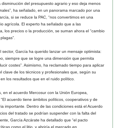
 disminución del presupuesto agrario y eso deja menos
onales”, ha señalado, en un panorama marcado por una
rcía, si se reduce la PAC, “nos convertimos en una
io agrícola. El experto ha señalado que a las
ma, los precios o la producción, se suman ahora el “cambio
 plagas”.
l sector, García ha querido lanzar un mensaje optimista:
po, siempre que se logre una dimensión que permita
ducir costes”. Asimismo, ha reclamado tiempo para aplicar
el clave de los técnicos y profesionales que, según su
en los resultados que en el ruido político.
, en el acuerdo Mercosur con la Unión Europea,
“El acuerdo tiene ámbitos políticos, cooperativos y de
ria importante. Dentro de las condiciones está el Acuerdo
icios del tratado se podrían suspender con la falta del
nte, García Azcárate ha detallado que “el pacto
icas como el litio, y abriría el mercado en