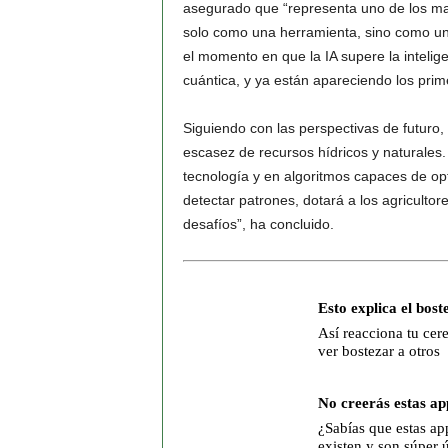
asegurado que “representa uno de los ma
solo como una herramienta, sino como una 
el momento en que la IA supere la intelig
cuántica, y ya están apareciendo los pri
Siguiendo con las perspectivas de futuro
escasez de recursos hídricos y naturales.
tecnología y en algoritmos capaces de optim
detectar patrones, dotará a los agriculto
desafíos”, ha concluido.
Esto explica el bost
Así reacciona tu cere
ver bostezar a otros
No creerás estas ap
¿Sabías que estas ap
existen y son súper ú