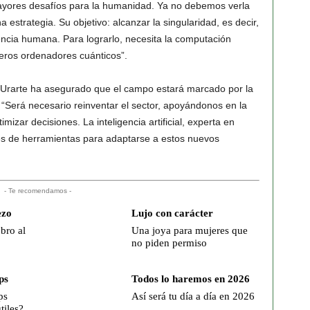
yores desafíos para la humanidad. Ya no debemos verla
estrategia. Su objetivo: alcanzar la singularidad, es decir,
encia humana. Para lograrlo, necesita la computación
meros ordenadores cuánticos”.
, Urarte ha asegurado que el campo estará marcado por la
 “Será necesario reinventar el sector, apoyándonos en la
izar decisiones. La inteligencia artificial, experta en
res de herramientas para adaptarse a estos nuevos
- Te recomendamos -
ezo
Lujo con carácter
bro al
Una joya para mujeres que
no piden permiso
ps
Todos lo haremos en 2026
ps
Así será tu día a día en 2026
tiles?