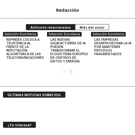
Redacción
Artículos relacionados
Más del autor
Selección Económica
Selección Económica
Selección Económica
REPINDEX COLOCA A
LAS NUEVAS
LAS EMPRESAS
TELEFÓNICA AL
GIGAFACTORÍAS DE IA
DESAPROVECHAN LA IA
FRENTE DE LA
PUEDEN
POR MANTENER
REPUTACIÓN
TRANSFORMAR EL
PROCESOS
ALGORÍTMICA DE LAS
ECOSISTEMA EUROPEO
FRAGMENTADOS
TELECOMUNICACIONES
DE CENTROS DE
DATOS Y ENERGÍA
ÚLTIMAS NOTICIAS SOBRE ESG
¿Te interesa?