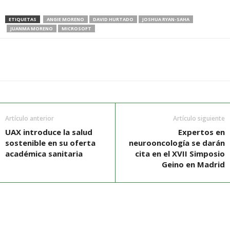
ETIQUETAS
ANGIE MORENO
DAVID HURTADO
JOSHUA RYAN-SAHA
JUANMA MORENO
MICROSOFT
Artículo anterior
Artículo siguiente
UAX introduce la salud
Expertos en
sostenible en su oferta
neurooncología se darán
académica sanitaria
cita en el XVII Simposio
Geino en Madrid