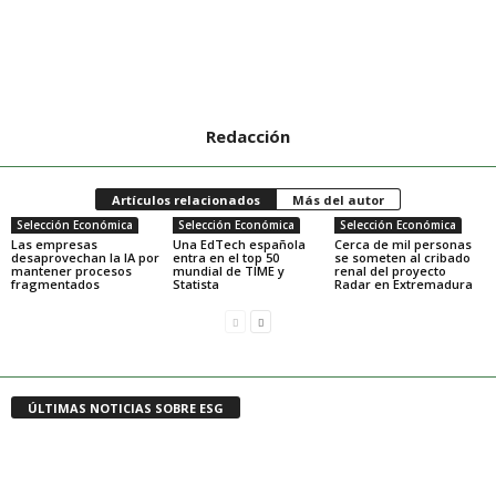
Redacción
Artículos relacionados
Más del autor
Selección Económica
Selección Económica
Selección Económica
Las empresas
Una EdTech española
Cerca de mil personas
desaprovechan la IA por
entra en el top 50
se someten al cribado
mantener procesos
mundial de TIME y
renal del proyecto
fragmentados
Statista
Radar en Extremadura
ÚLTIMAS NOTICIAS SOBRE ESG