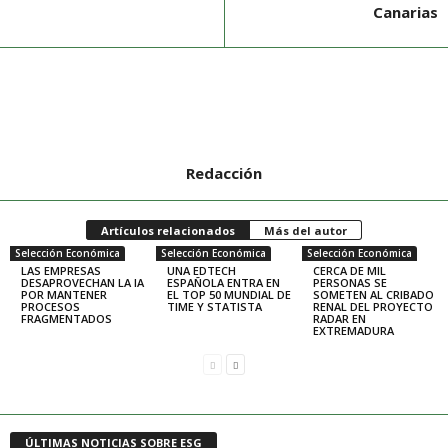
Canarias
Redacción
Artículos relacionados
Más del autor
Selección Económica
Selección Económica
Selección Económica
LAS EMPRESAS
UNA EDTECH
CERCA DE MIL
DESAPROVECHAN LA IA
ESPAÑOLA ENTRA EN
PERSONAS SE
POR MANTENER
EL TOP 50 MUNDIAL DE
SOMETEN AL CRIBADO
PROCESOS
TIME Y STATISTA
RENAL DEL PROYECTO
FRAGMENTADOS
RADAR EN
EXTREMADURA
ÚLTIMAS NOTICIAS SOBRE ESG