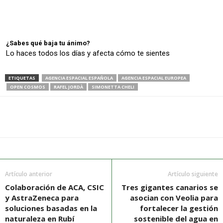
¿Sabes qué baja tu ánimo?
Lo haces todos los días y afecta cómo te sientes
ETIQUETAS
AGENCIA ESPACIAL ESPAÑOLA
AGENCIA ESPACIAL EUROPEA
OPEN COSMOS
RAFEL JORDÀ
SIMONETTA CHELI
Artículo anterior
Artículo siguiente
Colaboración de ACA, CSIC
Tres gigantes canarios se
y AstraZeneca para
asocian con Veolia para
soluciones basadas en la
fortalecer la gestión
naturaleza en Rubí
sostenible del agua en