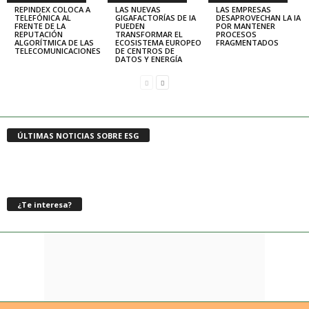
REPINDEX COLOCA A
LAS NUEVAS
LAS EMPRESAS
TELEFÓNICA AL
GIGAFACTORÍAS DE IA
DESAPROVECHAN LA IA
FRENTE DE LA
PUEDEN
POR MANTENER
REPUTACIÓN
TRANSFORMAR EL
PROCESOS
ALGORÍTMICA DE LAS
ECOSISTEMA EUROPEO
FRAGMENTADOS
TELECOMUNICACIONES
DE CENTROS DE
DATOS Y ENERGÍA
ÚLTIMAS NOTICIAS SOBRE ESG
¿Te interesa?