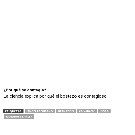
¿Por qué se contagia?
La ciencia explica por qué el bostezo es contagioso
ETIQUETAS
ÁNGEL ESCRIBANO
BERNSTEIN
CAIXABANK
INDRA
MORGAN STANLEY