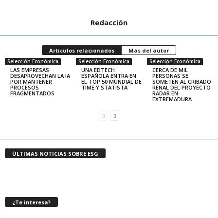
Redacción
Artículos relacionados
Más del autor
Selección Económica
Selección Económica
Selección Económica
LAS EMPRESAS
UNA EDTECH
CERCA DE MIL
DESAPROVECHAN LA IA
ESPAÑOLA ENTRA EN
PERSONAS SE
POR MANTENER
EL TOP 50 MUNDIAL DE
SOMETEN AL CRIBADO
PROCESOS
TIME Y STATISTA
RENAL DEL PROYECTO
FRAGMENTADOS
RADAR EN
EXTREMADURA
ÚLTIMAS NOTICIAS SOBRE ESG
¿Te interesa?