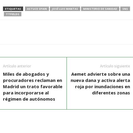
ETIQUETAS
ASTUCE SPAIN
JOSÉ LUIS MANTAS
MINISTERIO DE SANIDAD
SNS
TTFIELDS
Artículo anterior
Artículo siguiente
Miles de abogados y
Aemet advierte sobre una
procuradores reclaman en
nueva dana y activa alerta
Madrid un trato favorable
roja por inundaciones en
para incorporarse al
diferentes zonas
régimen de autónomos