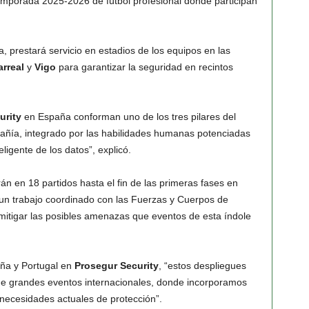
emporada 2025-2026 de fútbol profesional donde participan
 prestará servicio en estadios de los equipos en las
arreal
y
Vigo
para garantizar la seguridad en recintos
urity
en España conforman uno de los tres pilares del
añía, integrado por las habilidades humanas potenciadas
eligente de los datos”, explicó.
n en 18 partidos hasta el fin de las primeras fases en
n un trabajo coordinado con las Fuerzas y Cuerpos de
 mitigar las posibles amenazas que eventos de esta índole
aña y Portugal en
Prosegur Security
, “estos despliegues
de grandes eventos internacionales, donde incorporamos
 necesidades actuales de protección”.