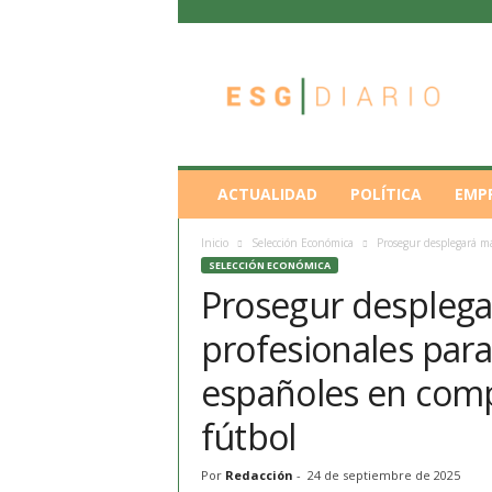
E
S
G
D
i
a
r
ACTUALIDAD
POLÍTICA
EMP
i
o
Inicio
Selección Económica
Prosegur desplegará má
SELECCIÓN ECONÓMICA
Prosegur desplega
profesionales para
españoles en comp
fútbol
Por
Redacción
-
24 de septiembre de 2025