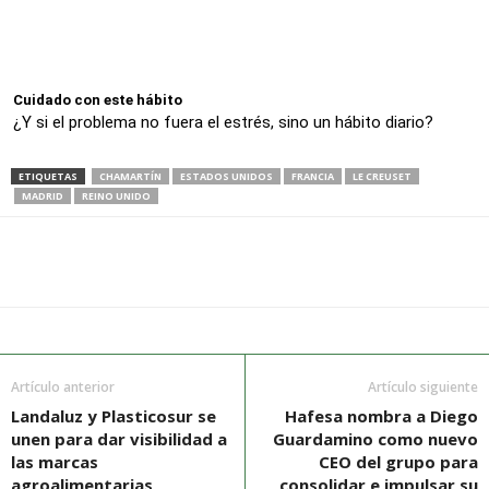
Cuidado con este hábito
¿Y si el problema no fuera el estrés, sino un hábito diario?
ETIQUETAS
CHAMARTÍN
ESTADOS UNIDOS
FRANCIA
LE CREUSET
MADRID
REINO UNIDO
Artículo anterior
Artículo siguiente
Landaluz y Plasticosur se
Hafesa nombra a Diego
unen para dar visibilidad a
Guardamino como nuevo
las marcas
CEO del grupo para
agroalimentarias
consolidar e impulsar su