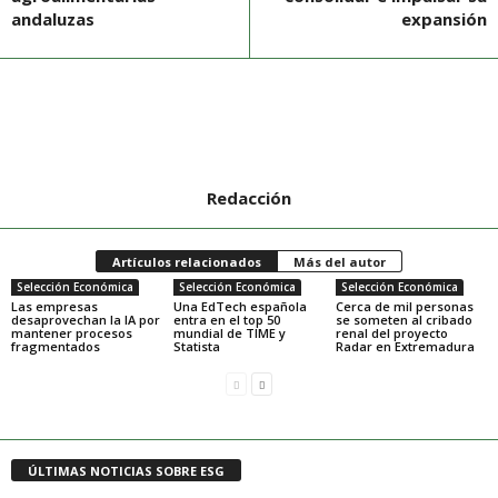
andaluzas
expansión
Redacción
Artículos relacionados
Más del autor
Selección Económica
Selección Económica
Selección Económica
Las empresas
Una EdTech española
Cerca de mil personas
desaprovechan la IA por
entra en el top 50
se someten al cribado
mantener procesos
mundial de TIME y
renal del proyecto
fragmentados
Statista
Radar en Extremadura
ÚLTIMAS NOTICIAS SOBRE ESG