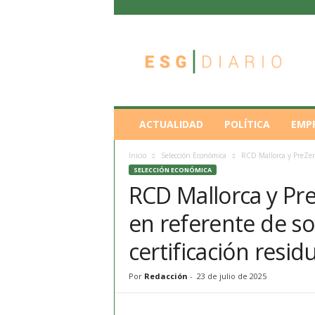
E
S
G
D
i
a
r
ACTUALIDAD
POLÍTICA
EMP
i
o
Inicio
Selección Económica
RCD Mallorca y PreZero
SELECCIÓN ECONÓMICA
RCD Mallorca y Pr
en referente de so
certificación resid
Por
Redacción
-
23 de julio de 2025