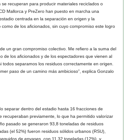
 se recuperan para producir materiales reciclados o
 RCD Mallorca y PreZero han puesto en marcha una
 estadio centrada en la separación en origen y la
b como de los aficionados, sin cuyo compromiso este logro
do, de un gran compromiso colectivo. Me refiero a la suma del
o de los aficionados y de los espectadores que vienen al
si todos separamos los residuos correctamente en origen.
 primer paso de un camino más ambicioso”, explica Gonzalo
o separar dentro del estadio hasta 16 fracciones de
 se recuperaban previamente, lo que ha permitido valorizar
año pasado se generaron 93,8 toneladas de residuos
eladas (el 52%) fueron residuos sólidos urbanos (RSU),
 seguidos de envases, con 11,32 toneladas (12%), y