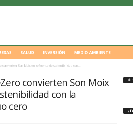
RESAS
SALUD
INVERSIÓN
MEDIO AMBIENTE
 convierten Son Moix en referente de sostenibilidad con...
eZero convierten Son Moix
ÚL
stenibilidad con la
uo cero
¿Te