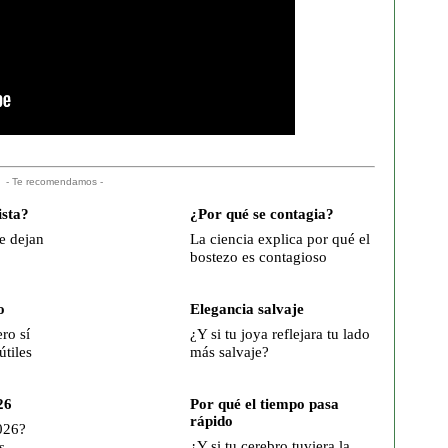
- Te recomendamos -
ista?
¿Por qué se contagia?
e dejan
La ciencia explica por qué el
bostezo es contagioso
o
Elegancia salvaje
ro sí
¿Y si tu joya reflejara tu lado
útiles
más salvaje?
26
Por qué el tiempo pasa
rápido
026?
¿Y si tu cerebro tuviera la
s